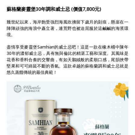
蘇格蘭麥靈堡30年調和威士忌 (價值7,800元)
幾世紀以來，海岸飽受強烈海風吹拂留下歲月的刻痕，懸崖在一
陣陣頑強的海浪中矗立著，連荒野也被迫屈服於這鹹鹹的海濱環
境。
盡情享受麥靈堡Samhian的威士忌吧！這是一款在橡木桶中陳年
30年的濃郁威士忌，具有無與倫比的精湛工藝和深度。其風味是
花香和香料合奏的交響曲，有如天鵝絨般的柔順口感，尾韻挾帶
堅果和可可綿延不斷的香氣。這款卓越的蘇格蘭調和威士忌就是
悠久蒸餾傳統的最佳典範！