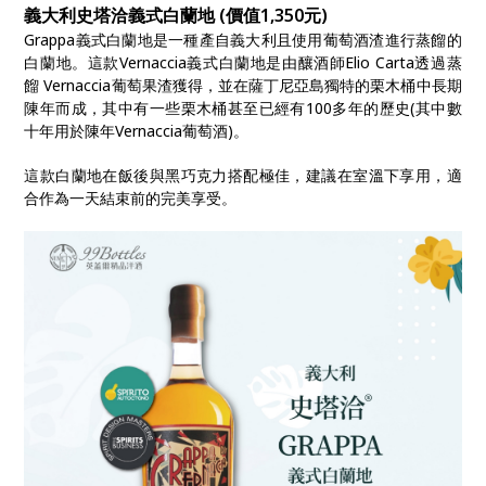
義大利史塔洽義式白蘭地 (價值1,350元)
Grappa義式白蘭地是一種產自義大利且使用葡萄酒渣進行蒸餾的
白蘭地。這款Vernaccia義式白蘭地是由釀酒師Elio Carta透過蒸
餾 Vernaccia葡萄果渣獲得，並在薩丁尼亞島獨特的栗木桶中長期
陳年而成，其中有一些栗木桶甚至已經有100多年的歷史(其中數
十年用於陳年Vernaccia葡萄酒)。
這款白蘭地在飯後與黑巧克力搭配極佳，建議在室溫下享用，適
合作為一天結束前的完美享受。