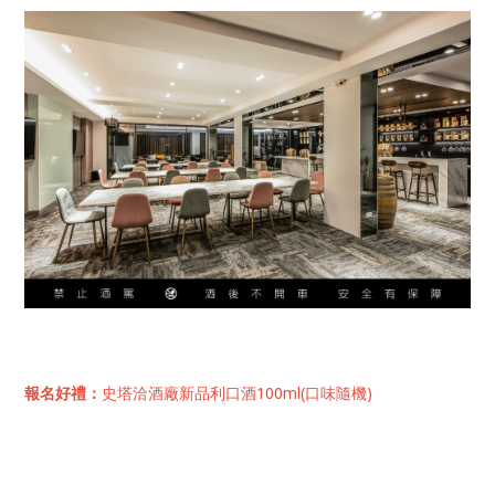
報名好禮：
史塔洽酒廠新品利口酒100ml(口味隨機)