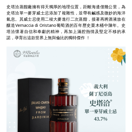
史塔洽蒸餾廠擁有得天獨厚的地理位置，距離海邊僅幾公里，為
史塔洽單一麥芽威士忌添加了複雜性，並帶有鹹感及微妙的海洋
氣息。其威士忌使用二稜大麥進行二次蒸餾，接著再將酒液放在
釀造Vernaccia di Oristano葡萄酒的百年歷史栗木桶中陳年。史
塔洽懷著自信和奉獻的精神，再加上滿腔熱情及堅定不移的承
諾，孕育出這款世界上無與倫比的獨特傑作 ！