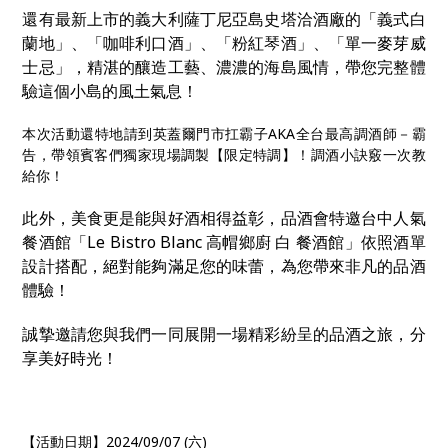
還有最新上市的
義大利薩丁尼亞島史塔洽酒廠的「義式白
蘭地」、「咖啡利口酒」、「粉紅琴酒」、「單一麥芽威
士忌」，精湛的釀造工藝、濃濃的海島風情，帶您完整體
驗這個小島的風土氣息！
本次活動還特地請到英蓋爾門市扛霸子AKA全台最高調酒師－霸
告，帶領賓客們獨家現場調製【限定特調】！調酒小訣竅一次教
給你！
此外，美食更是能與好酒相得益彰，品酒會特邀台中人氣
餐酒館「Le Bistro Blanc 高帽鄉廚 白 餐酒館」依照酒單
設計搭配，絕對能夠滿足您的味蕾，為您帶來非凡的品酒
體驗！
誠摯邀請您與我們一同展開一場精彩紛呈的品酒之旅，分
享美好時光！
【活動日期】2024/09/07 (六)