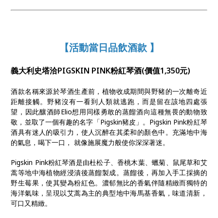
【活動當日品飲酒款 】
義大利史塔洽PIGSKIN PINK粉紅琴酒(價值1,350元)
酒款名稱來源於琴酒生產前，植物收成期間與野豬的一次離奇近
距離接觸。野豬沒有一看到人類就逃跑，而是留在該地四處張
望，因此釀酒師Elio想用同樣勇敢的蒸餾酒向這種無畏的動物致
敬，並取了一個有趣的名字「Pigskin豬皮」。Pigskin Pink粉紅琴
酒具有迷人的吸引力，使人沉醉在其柔和的顏色中。充滿地中海
的氣息，喝下一口， 就像施展魔力般使你深深著迷。
Pigskin Pink粉紅琴酒是由杜松子、香桃木葉、蠟菊、鼠尾草和艾
蒿等地中海植物經浸漬後蒸餾製成。蒸餾後，再加入手工採摘的
野生莓果，使其變為粉紅色。濃郁無比的香氣伴隨精緻而獨特的
海洋氣味，呈現以艾蒿為主的典型地中海馬基香氣，味道清新，
可口又精緻。