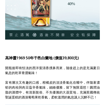
高神靈1969 50年干邑白蘭地 (價值39,800元)
開瓶後即有恬淡的西洋梨清香撲鼻而來，隨後趕上的是充滿夏日
氣息的乾草青澀氣味！
富有層次又有趣的口感，柑橘皮的淡淡香氣化在嘴中，伴隨著濃
郁的肉桂與肉豆蔻辛香氣味，細緻優雅，留下無限遐想！圓潤油
脂的酒體中，有清新脫俗、不失優雅的大器質地，充滿英國傳統
聖誕蛋糕的酒漬葡萄果乾香氣，柔軟溫潤的氣息讓人沉醉不已！