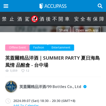
禁
止
酒
駕
酒
後
不
開
車
安
全
有
保
障
Share
Open with app
Offline Event
Fashion
Entertainment
英蓋爾精品洋酒｜SUMMER PARTY 夏日海島
風情 品酩會 - 台中場
5,059
12
英蓋爾精品洋酒/99 Bottles Co., Ltd
2024.09.07 (Sat) 18:30 - 20:30 (GMT+8)
Add To Calendar