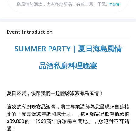
島風情的酒款，內有多款新品，有威士忌、干邑白蘭
...
more
地、義式白蘭地、琴酒、利口酒，將由講師帶各位酒迷
們一起體驗夏日體驗海島的氣息，還有絕妙的餐酒搭
配，相信能滿足您的味蕾，為您帶來絕妙的品酒體驗。
無論您是新手還是老饕，我們專業的講師都會為您提供
Event Introduction
精彩紛呈的品酒之旅，與您共享美好時光！
SUMMER PARTY｜夏日海島風情
品酒私廚料理晚宴
夏日來襲，快跟我們一起體驗濃濃海島風情！
這次的私廚晚宴品酒會，將由專業講師為您呈現來自蘇格
蘭的「麥靈堡30年調和威士忌」，還可獨家品飲單瓶價值
$39,800的「1969高年份珍稀白蘭地」，您絕對不可錯
過！