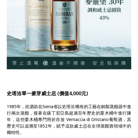
史塔洽單一麥芽威士忌 (價值4,000元)
1985年，此酒款在Siena省以史塔洽獨有的工藝在銅製蒸餾器中進
行兩次蒸餾，接著在薩丁尼亞島超過百年歷史的栗木桶中進行陳
年，這些栗木桶專門用於存放 Vernaccia di Oristano葡萄酒，其
歷史可以追溯至1852年，賦予這款威士忌在全球蒸餾酒領域中的
獨特性。