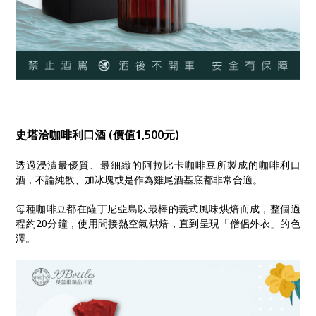
史塔洽咖啡利口酒 (價值1,500元)
透過浸漬最優質、最細緻的阿拉比卡咖啡豆所製成的咖啡利口
酒，不論純飲、加冰塊或是作為雞尾酒基底都非常合適。
每種咖啡豆都在薩丁尼亞島以最棒的義式風味烘焙而成，整個過
程約20分鐘，使用間接熱空氣烘焙，直到呈現「僧侶外衣」的色
澤。