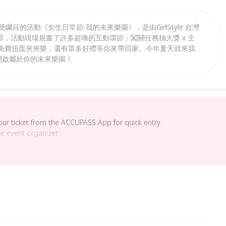
矚目的活動《女生日常節-我的未來樂園》，是由GirlStyle 台灣
，活動現場規畫了許多超嗨的互動環節：闖關任務抽大獎 x 主
 x 免費扭蛋夾夾樂，還有眾多好禮等你來帶回家。今年夏天就來我
一起開啟屬於你的未來樂園！
your ticket from the ACCUPASS App for quick entry.
he event organizer.