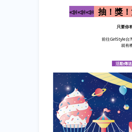
📣📣📣
抽！獎！
只要你
前往GirlSty
就有
活動傳