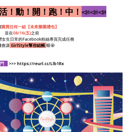
活！動！開！跑！中！
📣📣📣
有
購買任何一組【未來樂園禮包】
並在
08/16(五)
之前
le台灣女生日常的Facebook粉絲專頁完成任務
機會讓
GirlStyle幫你結帳
喔🤩
送門
>>> https://reurl.cc/Llb1Rx