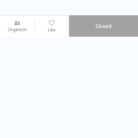
Closed
Organizer
Like
You may like
2026.08.15 (Sat) - 08.22 (Sat)
2026.08.15 (Sat) - 08
【親子手作體驗】哈東派對！
「共織宇宙」
比哈皮、東窩蕊
共織宇宙】 七
Taipei City
New Taipei Ci