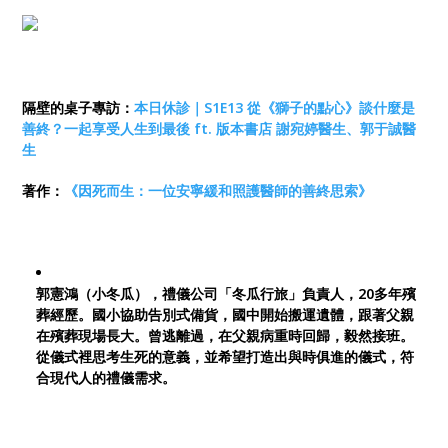
隔壁的桌子專訪：
本日休診｜S1E13 從《獅子的點心》談什麼是
善終？一起享受人生到最後 ft. 版本書店 謝宛婷醫生、郭于誠醫
生
著作：
《因死而生：一位安寧緩和照護醫師的善終思索》
郭憲鴻（小冬瓜），禮儀公司「冬瓜行旅」負責人，20多年殯
葬經歷。國小協助告別式備貨，國中開始搬運遺體，跟著父親
在殯葬現場長大。曾逃離過，在父親病重時回歸，毅然接班。
從儀式裡思考生死的意義，並希望打造出與時俱進的儀式，符
合現代人的禮儀需求。