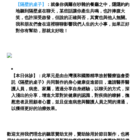
【隔壁的桌子】
：就像你偶爾在吵雜的餐廳之中，隱隱約約
地聽到隔壁桌在聊天，某些話讓你產生共鳴，也許捧腹大
笑，也許深受啟發，但說的正確與否，其實也與他人無關。
我和朋友們會在這裡聊聊影響我們人生的大小事，如果正好
對你有幫助，那就太好啦！
【本日休診】：此單元是由台灣漢和國際精準放射醫療協會委
託《隔壁的桌子》共同製作的身心健康促進節目，邀請醫界醫
護人員，病患、家屬，透過分享自身經驗，以聊天的方式，深
入淺出的分享，增進大眾對於健康的認識，對疾病的瞭解，撫
慰患者及照顧者心靈，並且促進病患與醫護人員之間的溝通，
以獲得更好的治療效果。
歡迎支持我們理念的聽眾贊助支持，贊助除用於節目製作，也將