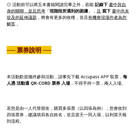
◎ 活動前可以將五本書籍閱讀完畢之外，若能
記錄
下
書中與自
身的關聯，並且思考
「
現階段所遇到的困擾
」，
且
寫下
書中尚未
提及的延伸議題
，將會有更多的收穫，並且
有機會現場作者為您
解答
。
── 票券說明 ──
本活動歡迎攜伴參與活動，請事先下載 Accupass APP 取票，
每
人憑 活動通 QR-CORD 票券 入場
，不得手持一票，兩人入場。
若您是由一人代替朋友，購買多張票（以四張為例），您會收到
四張票券，建議填寫各自姓名，並且當天一同入場，以利當天報
到流程。