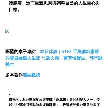
護腺癌，進而重新思索與調整自己的人生重心與
目標。
隔壁的桌子專訪：
本日休診｜S1E3 千萬講師憲哥
的寶貴罹癌人生課 ft.謝文憲、曹智惟醫生、郭于誠
醫生
多本著作
連結點我
陳亦琳，為台灣深度旅遊團隊「歐北來」共同創辦人之一，發
起「台灣冷門景點熱血復甦計畫」，經營與開發台灣各地深度