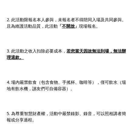
2. 此活動限報名本人參與，未報名者不得陪同入場及共同參與。
且為維護活動品質，此活動
「
不開放
」
現場報名。
3. 此活動之收入扣除必要成本，
若您當天因故無法到場，無法辦
理退款。
4. 場內嚴禁飲食（包含食物、手搖杯、咖啡等），僅可飲水（場
地有飲水機，讀友們可自備容器）。
5. 為尊重智慧財產權，活動中嚴禁錄影、錄音，可以照相講者簡
報或分享過程。