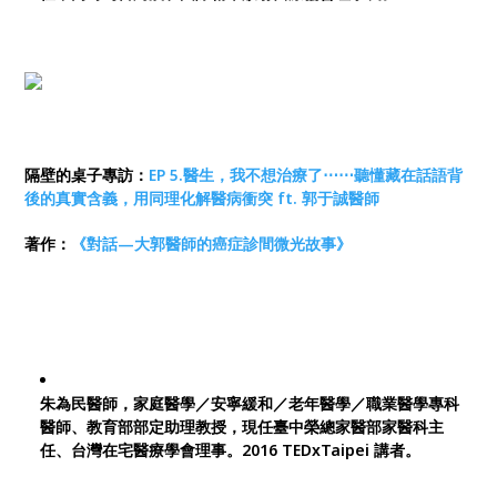
隔壁的桌子專訪：
EP 5.醫生，我不想治療了⋯⋯聽懂藏在話語背
後的真實含義，用同理化解醫病衝突 ft. 郭于誠醫師
著作：
《對話—大郭醫師的癌症診間微光故事》
朱為民醫師，家庭醫學／安寧緩和／老年醫學／職業醫學專科
醫師、教育部部定助理教授，現任臺中榮總家醫部家醫科主
任、台灣在宅醫療學會理事。2016 TEDxTaipei 講者。