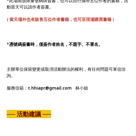
*此場開放限量號碼牌簽書，也可以自行攜帶五位作者的書籍，活
動當天可以請作者簽書。
( 當天場外也有販售五位作者書籍，也可至現場購買書籍 )
*
憑號碼簽書時，僅簽作者姓名，不題字、不署名。
主辦單位保留變更或取消活動辦法的權利，有任何問題可來信洽
詢。
服務信箱：
t.hhiapr@gmail.com
林小姐
── 活動建議 ──