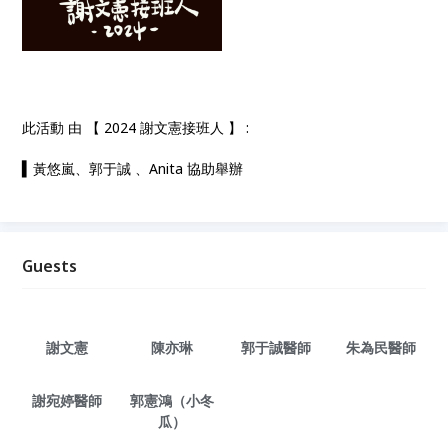
此活動 由 【 2024 謝文憲接班人 】 :
▍
黃悠嵐、郭于誠 、Anita 協助舉辦
Guests
謝文憲
陳亦琳
郭于誠醫師
朱為民醫師
謝宛婷醫師
郭憲鴻（小冬
瓜）