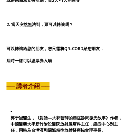
或是感謝您支持活動，買2人+1人的票券
2. 當天突然無法到，票可以轉讓嗎？
可以轉讓給您的朋友，您只需將QR-CORD給您朋友，
屆時一樣可以憑票券入場
── 講者介紹 ──
郭于誠醫生，
《對話—大郭醫師的癌症診間微光故事》作者，
中國醫藥大學新竹附設醫院放射腫瘤科主任，癌症中心副主
任，同時為台灣漢和國際精準放射醫療協會理事長。