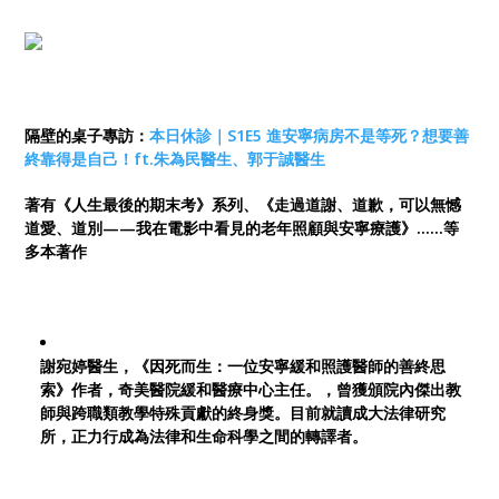
隔壁的桌子專訪：
本日休診｜S1E5 進安寧病房不是等死？想要善
終靠得是自己！ft.朱為民醫生、郭于誠醫生
著有《人生最後的期末考》系列、《走過道謝、道歉，可以無憾
道愛、道別——我在電影中看見的老年照顧與安寧療護》……等
多本著作
謝宛婷醫生，《因死而生：一位安寧緩和照護醫師的善終思
索》作者，奇美醫院緩和醫療中心主任。，曾獲頒院內傑出教
師與跨職類教學特殊貢獻的終身獎。目前就讀成大法律研究
所，正力行成為法律和生命科學之間的轉譯者。