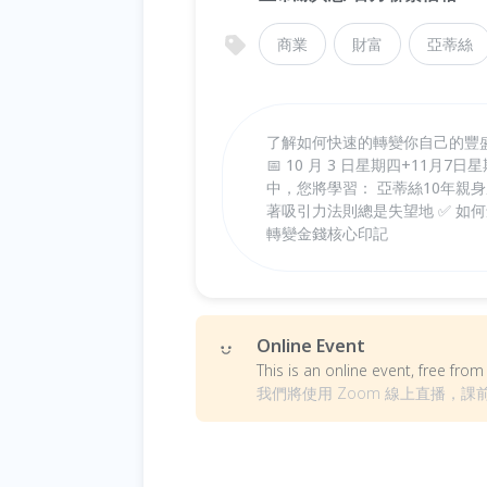
商業
財富
亞蒂絲
了解如何快速的轉變你自己的豐盛
📅 10 月 3 日星期四+11月7
中，您將學習： 亞蒂絲10年親身
著吸引力法則總是失望地 ✅ 如
轉變金錢核心印記
Online Event
This is an online event, free fr
我們將使用 Zoom 線上直播，