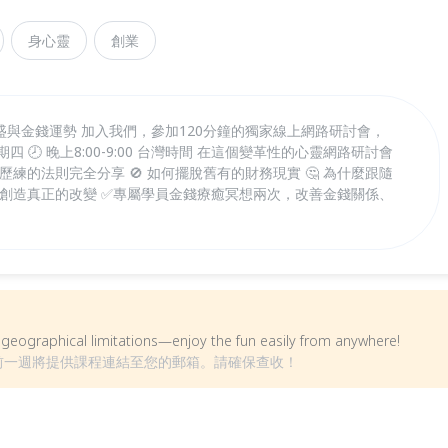
身心靈
創業
與金錢運勢 加入我們，參加120分鐘的獨家線上網路研討會，
日星期四 🕗 晚上8:00-9:00 台灣時間 在這個變革性的心靈網路研討會
歷練的法則完全分享 🚫 如何擺脫舊有的財務現實 🤔 為什麼跟隨
何創造真正的改變 ✅專屬學員金錢療癒冥想兩次，改善金錢關係、
om geographical limitations—enjoy the fun easily from anywhere!
課前一週將提供課程連結至您的郵箱。請確保查收！