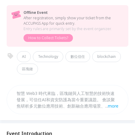
Offline Event
After registration, simply show your ticket from the
ACCUPASS App for quick entry.
Entry rules are primarily set by the event organizer.
How to Collect Tickets?
AI
Technology
數位信任
blockchain
區塊鏈
智慧 Web3 時代來臨，區塊鏈與人工智慧的技術快速
發展，可信任AI和資安防護為當今重要議題。 會談聚
焦研析多元數位應用技術、創新融合應用場景、資安生
...
more
態與應對之道，來提升數位韌性以及建立可信任數位環
境。 匯集產官學研代表，推升打造一個「共識防詐意
識、共進數位交流、共榮經濟創新」的對話平台，攜手
共創資安新升級，共建智慧Web3時代，為臺灣創新科
Event Introduction