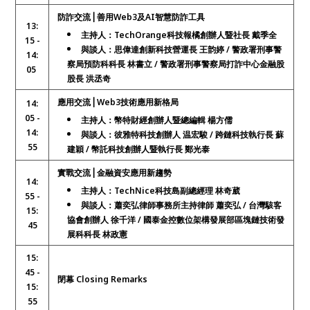
防詐交流⎥ 善用Web3及AI智慧防詐工具
13:
主持人：TechOrange科技報橘創辦人暨社長 戴季全
15 -
與談人：思偉達創新科技營運長 王韵婷 / 警政署刑事警
14:
察局預防科科長 林書立 / 警政署刑事警察局打詐中心金融股
05
股長 洪丞奇
應用交流⎥ Web3技術應用新格局
14:
05 -
主持人：幣特財經創辦人暨總編輯 楊方儒
14:
與談人：彼雅特科技創辦人 温宏駿 / 跨鏈科技執行長 蘇
55
建穎 /
幣託科技創辦人暨執行長
鄭光泰
實戰交流⎥ 金融資安應用新趨勢
14:
主持人：TechNice科技島副總經理 林奇葳
55 -
與談人：蕭奕弘律師事務所主持律師 蕭奕弘 / 台灣駭客
15:
協會創辦人 徐千洋 / 國泰金控數位架構發展部區塊鏈技術發
45
展科科長 林政憲
15:
45 -
閉幕 Closing Remarks
15:
55