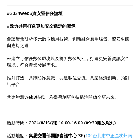
技挹注開啟全新未來。
#2024Web3資安暨信任論壇
#
致力共同打造更加安全穩定的環境
會談聚焦研析多元數位應用技術、創新融合應用場景、資安生態
與應對之道，
來建立可信任數位環境以及提升數位韌性，打造更完善資訊安全
環境，符合產業發展需求。
推升打造「共識防詐意識、共進數位交流、共榮經濟創新」的對
話平台，
共建智慧Web3時代，為臺灣創新科技挹注開啟全新未來。
活動時間：
2024/8/15(四) 10:00-16:00 (09:30開放報到)
活動地點：
集思交通部國際會議中心 3F
(
100台北市中正區杭州南