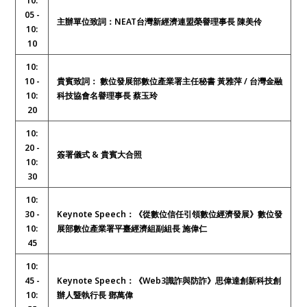
10:
05 -
主辦單位致詞：NEAT台灣新經濟連盟榮譽理事長 陳美伶
10:
10
10:
10 -
貴賓致詞： 數位發展部數位產業署主任秘書 黃雅萍 / 台灣金融
10:
科技協會名譽理事長 蔡玉玲
20
10:
20 -
簽署儀式 & 貴賓大合照
10:
30
10:
30 -
Keynote Speech：
《
從數位信任引領數位經濟發展
》
數位發
10:
展部數位產業署平臺經濟組副組長 施偉仁
45
10:
45 -
Keynote Speech：
《
Web3識詐與防詐
》
思偉達創新科技創
10:
辦人暨執行長 鄧萬偉