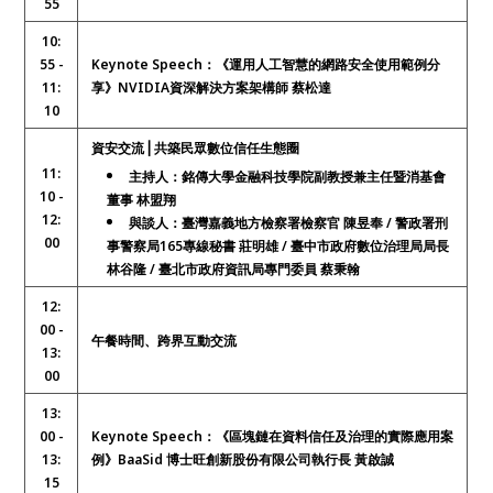
55
10:
55 -
Keynote Speech：
《
運用人工智慧的網路安全使用範例分
11:
享
》
NVIDIA資深解決方案架構師 蔡松達
10
資安交流⎥ 共築民眾數位信任生態圈
11:
主持人：銘傳大學金融科技學院副教授兼主任暨消基會
10 -
董事 林盟翔
12:
與談人：臺灣嘉義地方檢察署檢察官 陳昱奉 / 警政署刑
00
事警察局165專線秘書 莊明雄 / 臺中市政府數位治理局局長
林谷隆 / 臺北市政府資訊局專門委員 蔡秉翰
12:
00 -
午餐時間、跨界互動交流
13:
00
13:
00 -
Keynote Speech：
《
區塊鏈在資料信任及治理的實際應用案
13:
例
》
BaaSid 博士旺創新股份有限公司執行長 黃啟誠
15