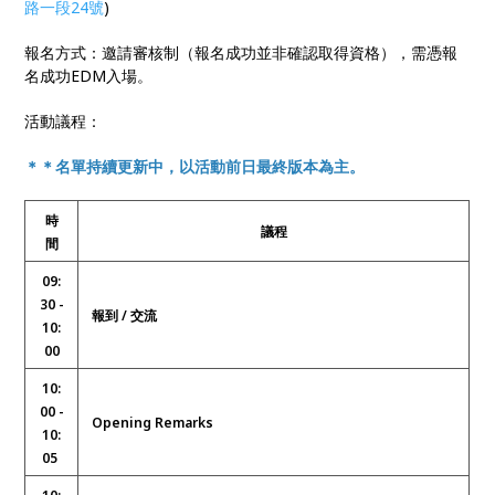
路一段24號
)
報名方式：邀請審核制（報名成功並非確認取得資格），需憑報
名成功EDM入場。
活動議程：
＊＊名單持續更新中，以活動前日最終版本為主。
時
議程
間
09:
30 -
報到 / 交流
10:
00
10:
00 -
Opening Remarks
10:
05