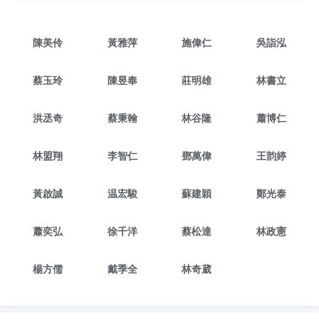
陳美伶
黃雅萍
施偉仁
吳詣泓
蔡玉玲
陳昱奉
莊明雄
林書立
洪丞奇
蔡秉翰
林谷隆
蕭博仁
林盟翔
李智仁
鄧萬偉
王韵婷
黃啟誠
温宏駿
蘇建穎
鄭光泰
蕭奕弘
徐千洋
蔡松達
林政憲
楊方儒
戴季全
林奇葳