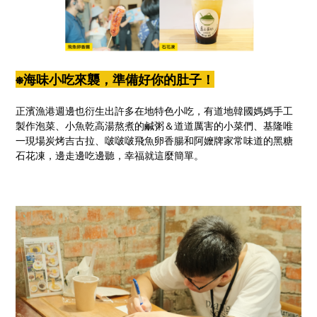
⎈海味小吃來襲，準備好你的肚子！
正濱漁港週邊也衍生出許多在地特色小吃，有道地韓國媽媽手工
製作泡菜、小魚乾高湯熬煮的鹹粥＆道道厲害的小菜們、基隆唯
一現場炭烤吉古拉、啵啵啵飛魚卵香腸和阿嬤牌家常味道的黑糖
石花凍，邊走邊吃邊聽，幸福就這麼簡單。