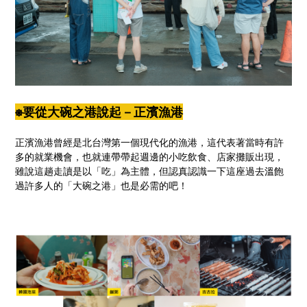
⎈要從大碗之港說起－正濱漁港
正濱漁港曾經是北台灣第一個現代化的漁港，這代表著當時有許
多的就業機會，也就連帶帶起週邊的小吃飲食、店家攤販出現，
雖說這趟走讀是以「吃」為主體，但認真認識一下這座過去溫飽
過許多人的「大碗之港」也是必需的吧！