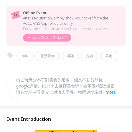
Offline Event
After registration, simply show your ticket from the
ACCUPASS App for quick entry.
Entry rules are primarily set by the event organizer.
How to Collect Tickets?
海料
正濱漁港
基隆
走讀
美食
出去玩總少不了對美食的追求，但又不甘於只從
google評價、IG打卡去選擇美食嗎？這堂課精選5道正
濱在地的巷弄美食：討海人早餐、韓國道地泡菜、特色
...
more
小吃吉古拉、黑糖石花凍、飛魚卵香腸，並搭配解說導
覽，將食物與海港的故事一網打盡。結尾我們將會帶領
大家完成一份食物書寫，把一整天的美食記憶帶回家。
Event Introduction