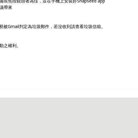
焦段鏡頭者為佳，並在手機上安裝好Snapseed app
建議帶來
易被Gmail判定為垃圾郵件，若沒收到請查看垃圾信箱。
動之權利。