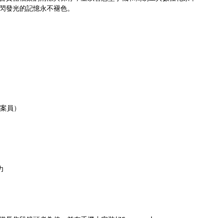
閃閃發光的記憶永不褪色。
檔案員）
力