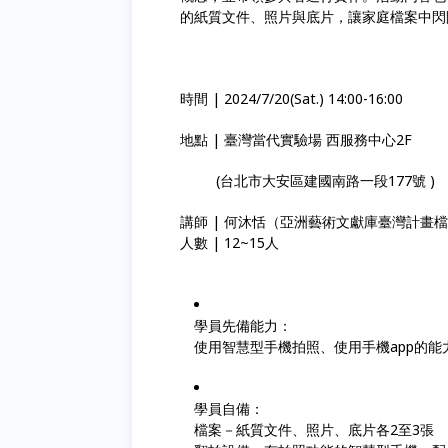
的紙質文件、照片與底片，讓家庭檔案中
時間 | 2024/7/20(Sat.) 14:00-16:00
地點 | 臺灣當代實驗場 西服務中心2F
(台北市大安區建國南路一段177號 )
講師 | 何沐恬（亞洲藝術文獻庫臺灣計畫
人數 | 12~15人
學員先備能力：
使用智慧型手機拍照、使用手機app的能
學員自備：
檔案－紙質文件、照片、底片各2至3張