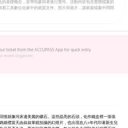
化的基礎概念，並帶領參與者進行實作。活動內容包含實體檔案的
簡易工具數位化家中的紙質文件、照片與底片，讓家庭檔案中閃閃
your ticket from the ACCUPASS App for quick entry.
he event organizer.
回憶就像河床邊美麗的礦石。這些晶亮的石頭，化作鐵盒裡一張張
媽婚禮當天由叔叔掌鏡拍攝的幻燈片，也出現在八○年代印著新生兒