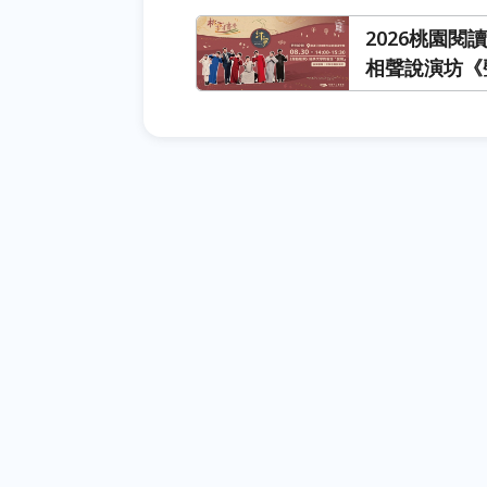
2026桃園
相聲說演坊《
語「變聲」