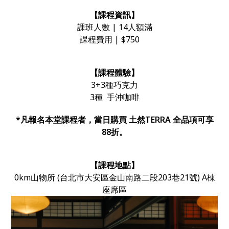
【課程資訊】
課班人數 | 14人額滿
課程費用 | $750
【課程體驗】
3+3種巧克力
3種 手沖咖啡
*凡報名本堂課程者，當日購買 土然TERRA 全品項可享
88折。
【課程地點】
0km山物所 (台北市大安區金山南路二段203巷21號) A棟
座席區