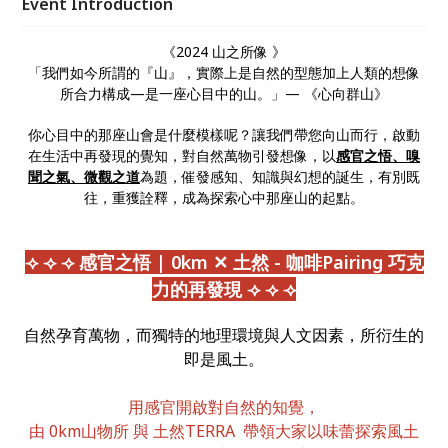
Event Introduction
《2024 山之所像 》
「我們如今所謂的『山』，實際上是自然的型態加上人類的想像
所合力構成—是一座心目中的山。」— 《心向群山》
你心目中的那座山會是什麼模樣呢？讓我們帶您向山而行，啟動
在生活中再發現的覺知，對自然萬物引發想像，以
感官之悟、嗅
聞之氣、微觀之道
為題，催發感知、知識與幻想的誕生，有別既
往，重獲詮釋，成為探索心中那座山的起點。
⟢ ⟢ ⟢ 感官之悟 | 0km ✕ 土然 - 咖啡Pairing 巧克
力的再發現 ⟢ ⟢ ⟢
自然孕育萬物，而獨特的地理環境與人文因素，所衍生的
即是風土。
用感官開啟對自然的知覺，
由 0km山物所 與 土然TERRA 帶領大家以味蕾探索風土