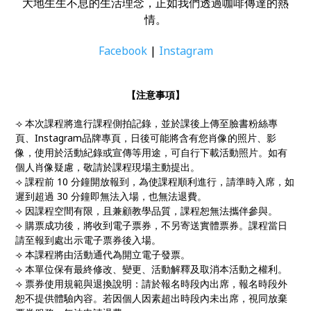
大地生生不息的生活理念，正如我們透過咖啡傳達的熱
情。
Facebook
|
Instagram
【注意事項】
⟢ 本次課程將進行課程側拍記錄，並於課後上傳至臉書粉絲專
頁、Instagram品牌專頁，日後可能將含有您肖像的照片、影
像，使用於活動紀錄或宣傳等用途，可自行下載活動照片。如有
個人肖像疑慮，敬請於課程現場主動提出。
⟢ 課程前 10 分鐘開放報到，為使課程順利進行，請準時入席，如
遲到超過 30 分鐘即無法入場，也無法退費。
⟢ 因課程空間有限，且兼顧教學品質，課程恕無法攜伴參與。
⟢ 購票成功後，將收到電子票券，不另寄送實體票券。課程當日
請至報到處出示電子票券後入場。
⟢ 本課程將由活動通代為開立電子發票。
⟢ 本單位保有最終修改、變更、活動解釋及取消本活動之權利。
⟢ 票券使用規範與退換說明：請於報名時段內出席，報名時段外
恕不提供體驗內容。若因個人因素超出時段內未出席，視同放棄