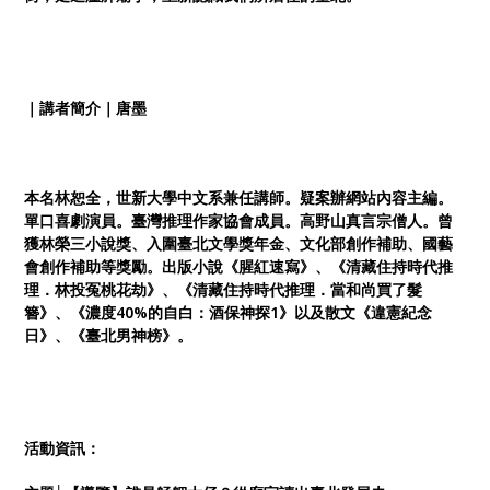
｜講者簡介｜唐墨
本名林恕全，世新大學中文系兼任講師。疑案辦網站內容主編。
單口喜劇演員。臺灣推理作家協會成員。高野山真言宗僧人。曾
獲林榮三小說獎、入圍臺北文學獎年金、文化部創作補助、國藝
會創作補助等獎勵。出版小說《腥紅速寫》、《清藏住持時代推
理．林投冤桃花劫》、《清藏住持時代推理．當和尚買了髮
簪》、《濃度40%的自白：酒保神探1》以及散文《違憲紀念
日》、《臺北男神榜》。
活動資訊：