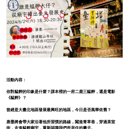
活動內容：
你對艋舺的印象是什麼？課本裡的一府二鹿三艋舺，還是電影
《艋舺》？
曾經是大臺北地區發展最興旺的地區，今日是否風華依舊？
唐墨將會帶大家沿著他所習慣的路線，闖進青草巷，穿過茶室
街，走進艋舺廟宇，重新認識我們所居住的臺北。