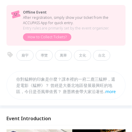
Offline Event
After registration, simply show your ticket from the
ACCUPASS App for quick entry.
Entry rules are primarily set by the event organizer.
How to Collect Tickets?
廟宇
導覽
萬華
文化
台北
你對艋舺的印象是什麼？課本裡的一府二鹿三艋舺，還
是電影《艋舺》？ 曾經是大臺北地區發展最興旺的地
區，今日是否風華依舊？ 唐墨將會帶大家沿著他所習
...
more
慣的路線，闖進青草巷，穿過茶室街，走進艋舺廟宇，
重新認識我們所居住的臺北。
Event Introduction