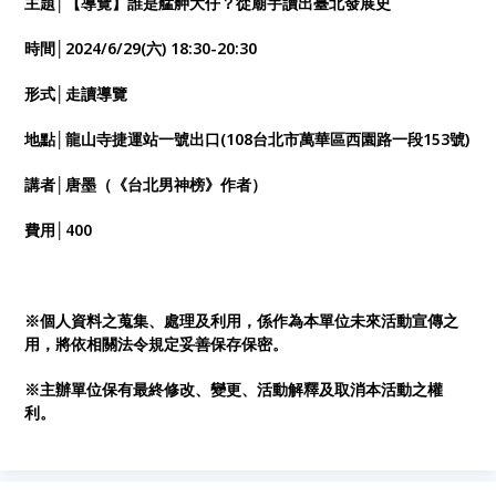
主題│【導覽】誰是艋舺大仔？從廟宇讀出臺北發展史
時間│2024/6/29(六) 18:30-20:30
形式│走讀導覽
地點│龍山寺捷運站一號出口(108台北市萬華區西園路一段153號)
講者│唐墨（《台北男神榜》作者）
費用│400
※個人資料之蒐集、處理及利用，係作為本單位未來活動宣傳之
用，將依相關法令規定妥善保存保密。
※主辦單位保有最終修改、變更、活動解釋及取消本活動之權
利。