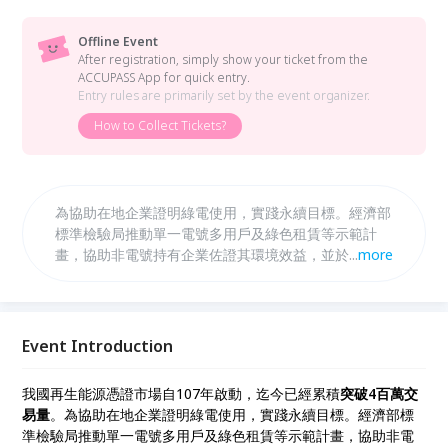
Offline Event
After registration, simply show your ticket from the
ACCUPASS App for quick entry.
Entry rules are primarily set by the event organizer.
How to Collect Tickets?
為協助在地企業證明綠電使用，實踐永續目標。經濟部
標準檢驗局推動單一電號多用戶及綠色租賃等示範計
畫，協助非電號持有企業佐證其環境效益，並於憑證中
...
more
心網站上架交易流程教學及公版採購契約，成功縮短買
賣方議約時間、降低交易成本。 配合綠能政策發展，
後續將持續簡化作業程序，透過輔導團隊輔導買賣雙方
加入自由市場。為強化媒合中小企業之綠電採購需求，
Event Introduction
及優化再生能源憑證之交易流程，本部將於今年七至十
月與中華民國工業區廠商聯合總會協力合作，於北、
我國再生能源憑證市場自107年啟動，迄今已經累積
突破4百萬交
中、南辦理再生能源綠市集系列活動。
易量
。為協助在地企業證明綠電使用，實踐永續目標。經濟部標
準檢驗局推動單一電號多用戶及綠色租賃等示範計畫，協助非電