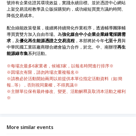
號持有企業佐證其環境效益，實踐永續目標。並於憑證中心網站
上架交易流程教學及公版採購契約，成功縮短買賣方議約時間、
降低交易成本。
配合綠能政策發展，後續將持續簡化作業程序，透過輔導團隊輔
導買賣雙方加入自由市場。為
強化媒合中小企業企業綠電採購需
求
，及
優化再生能源憑證之交易流程
，本部將於今年
七至十月
與
中華民國工業區廠商聯合總會協力合作，於北、中、南辦理
再生
能源綠市集
系列活動。
※每場次最多6家業者，候補3家，以報名時間進行排序※
※因場次有限，請勿跨場次重複報名※
※請務必於活動開始兩周以前提供本單位指定活動資料（如:簡
報…等），否則視同棄權，不得異議※
※主辦單位保有最終修改、變更、活動解釋及取消本活動之權利
※
More similar events