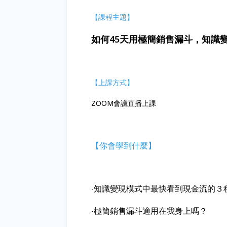
【課程主題】
如何45天用極簡銷售漏斗，知識變
【上課方式】
ZOOM會議直播上課
【你會學到什麼】
知識變現模式中最快看到現金流的３
-
極簡銷售漏斗適用在我身上嗎？
-