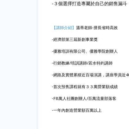
-３個選擇打造專屬於自己的銷售漏斗
【講師介紹】
溫蒂老師-擅長省時高效
-經濟部第三屆新創事業獎
-優雅培訓有限公司、優雅學院創辦人
-行銷教練/培訓講師/若水特約講師
-網路及實體累積近百場演講，講座學員近40
-首次預售課程就有３３萬營業額成績
-FB萬人社團創辦人/百萬流量部落客
-一年內創造營業額百萬以上