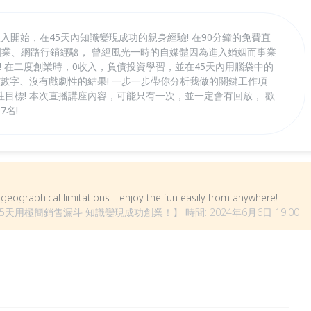
入開始，在45天內知識變現成功的親身經驗! 在90分鐘的免費直
體創業、網路行銷經驗， 曾經風光一時的自媒體因為進入婚姻而事業
涯! 在二度創業時，0收入，負債投資學習，並在45天內用腦袋中的
的數字、沒有戲劇性的結果! 一步一步帶你分析我做的關鍵工作項
目標! 本次直播講座內容，可能只有一次，並一定會有回放， 歡
7名!
om geographical limitations—enjoy the fun easily from anywhere!
天用極簡銷售漏斗 知識變現成功創業！】 時間: 2024年6月6日 19:00