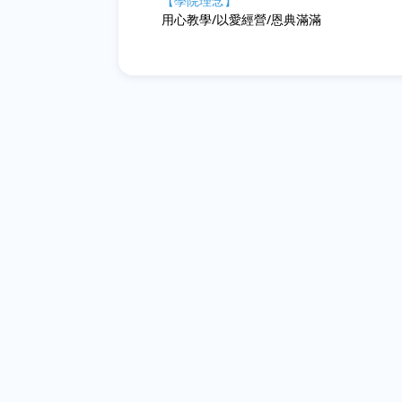
【學院理念】
用心教學/以愛經營/恩典滿滿