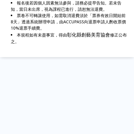
報名後若因個人因素無法參與，請務必提早告知。若未告
知，當日未出席，視為課程已進行，請恕無法退費。
票卷不可轉讓使用，如需取消退費須於「票券有效日開始前
8天」透過系統辦理申請，由ACCUPASS向退票申請人酌收票價
10%退票手續費。
彰化縣創藝美育協會
本規程如有未盡事宜，得由
修正公布
之。