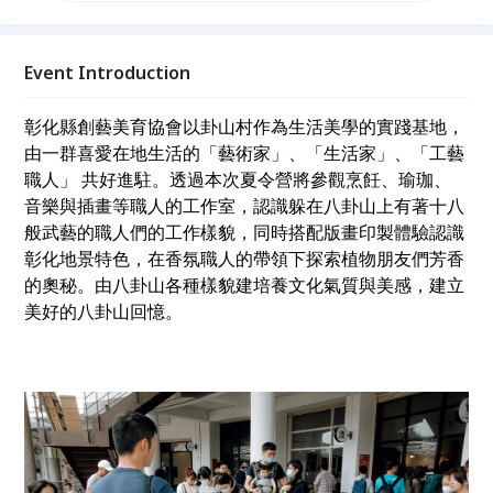
經驗應用於生活之中，帶領小朋友們在自然生態園區探
索自然森呼吸，讓文化與自然在八卦山上碰撞出不一樣
的童年回憶。
Event Introduction
彰化縣創藝美育協會以卦山村作為生活美學的實踐基地，
由一群喜愛在地生活的「藝術家」、「生活家」、「工藝
職人」 共好進駐。透過本次夏令營將參觀烹飪、瑜珈、
音樂與插畫等職人的工作室，認識躲在八卦山上有著十八
般武藝的職人們的工作樣貌，同時搭配版畫印製體驗認識
彰化地景特色，在香氛職人的帶領下探
索植物朋友們芳香
的奧秘。由
八卦山各種樣貌建培養文化氣質與美感，建立
美好的八卦山回憶。