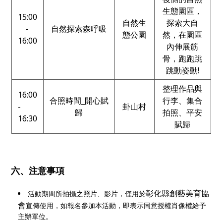
生態園區，
15:00
自然生
探索大自
-
自然探索森呼吸
態公園
然，在園區
16:00
內伸展筋
骨，跑跑跳
跳動姿動!
整理作品與
16:00
合照時間_開心賦
行李、集合
-
卦山村
歸
拍照、平安
16:30
賦歸
六、注意事項
彰化縣創藝美育協
活動期間所拍攝之照片、影片，僅用於
會
宣傳使用，如報名參加本活動，即表示同意授權肖像權給予
主辦單位。