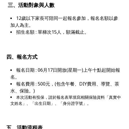
三、
活動對象與人數
12歲以下家長可陪同一起報名參加，報名名額以參
加人為主。
招生名額 : 單梯次15人，額滿截止。
四、
報名方式
報名日期 : 0
6月17日開放
(
星期一)上午十點起開始報
名。
報名費用 : 500元，(包含午餐、DIY費用、導覽、茶
水、保險。)
本次活動有投保，請於報名表單填寫相關保險資料「真實中
文姓名」、「出生日期」、「身分證字號」。
五、
活動流程表