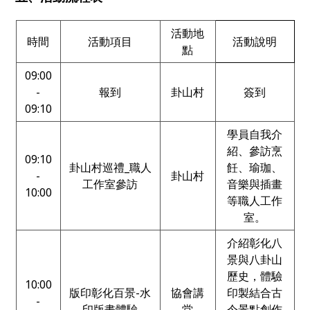
活動地
時間
活動項目
活動說明
點
09:00
-
報到
卦山村
簽到
09:10
學員自我介
紹、參訪烹
09:10
卦山村巡禮_職人
飪、瑜珈、
-
卦山村
工作室參訪
音樂與插畫
10:00
等職人工作
室。
介紹彰化八
景與八卦山
歷史，體驗
10:00
版印彰化百景-水
協會講
印製結合古
-
印版畫體驗
堂
今景點創作