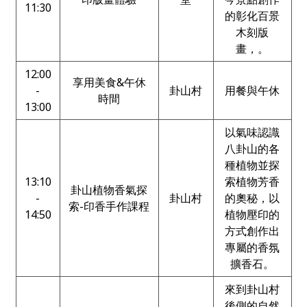
11:30
的彰化百景
木刻版
畫，。
12:00
享用美食&午休
-
卦山村
用餐與午休
時間
13:00
以氣味認識
八卦山的各
種植物並探
13:10
索植物芳香
卦山植物香氣探
-
卦山村
的奧秘，以
索-印香手作課程
14:50
植物壓印的
方式創作出
專屬的香氛
擴香石。
來到卦山村
後側的自然