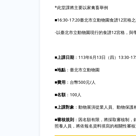
*此堂課將主要以家禽畜舉例
■16:30-17:20臺北市立動物園食譜12宮
-以臺北市立動物園現行的食譜12宮格，與
■上課日期
：113年6月13日（四）13:30-17:
■地點
：臺北市立動物園
■費用
：台幣500元/人
■名額
：100人
■上課對象
：動物展演從業人員、動物保護
■審核規則
：因名額有限，將採取審核制，
照養人員，將依報名資料填寫的相關性審核