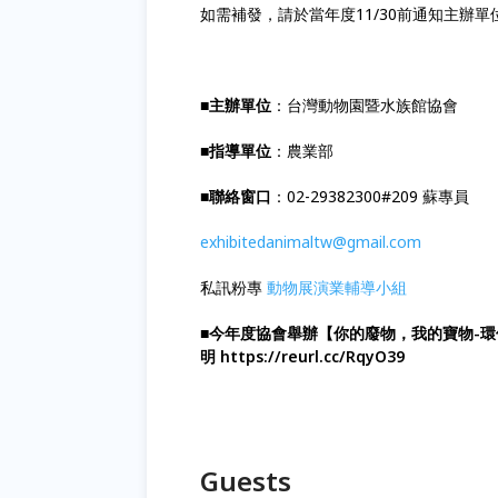
如需補發，請於當年度11/30前通知主辦單
■主辦單位
：台灣動物園暨水族館協會
■指導單位
：農業部
■聯絡窗口
：02-29382300#209 蘇專員
exhibitedanimaltw@gmail.com
私訊粉專
動物展演業輔導小組
■今年度協會舉辦【你的廢物，我的寶物-
明 https://reurl.cc/RqyO39
Guests