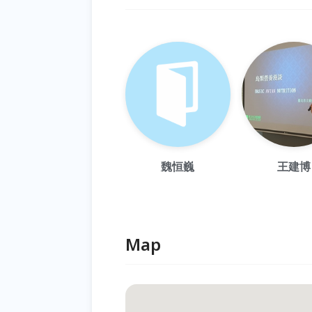
魏恒巍
王建博
Map