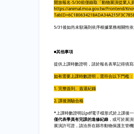
開放報名-5/30前僅錄取「動物展演從業人
https://animal.moa.gov.tw/Frontend/Kn
TabID=6C180634218ADA34A215F3C785
5/31後如尚未額滿則依序根據業務相關性
■其他事項
提供上課時數證明，請於報名表單記得填寫
如有需要上課時數證明，需符合以下門檻：
1. 完整簽到、簽退紀錄
2. 課後測驗合格
*上課時數證明以pdf電子檔形式於上課後一
僅代表學員有完課的進修紀錄
，或可於展演
展演許可證，請洽所在縣市動物保護主管機