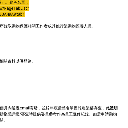
員」。參考名單：
ow/PageTabList?
B3A49A#tab1
依序錄取動物保護相關工作者或其他行業動物照養人員。
相關資料以供登錄。
個月內通過email寄發，並於年底彙整名單提報農業部存查，
此證明
動物業評鑑/審查時提供委員參考作為員工進修紀錄。如需申請動物
關。