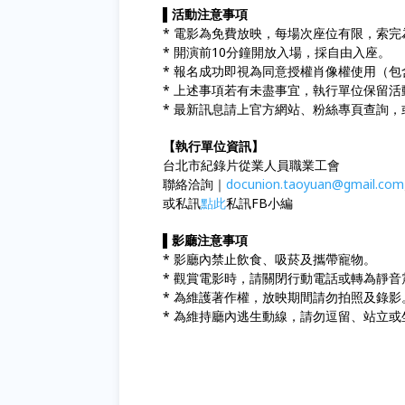
▌
活動注意事項
* 電影為免費放映，每場次座位有限，索完
* 開演前10分鐘開放入場，採自由入座。
* 報名成功即視為同意授權肖像權使用（
* 上述事項若有未盡事宜，執行單位保留
* 最新訊息請上官方網站、粉絲專頁查詢
【執行單位資訊】
台北市紀錄片從業人員職業工會
聯絡洽詢｜
docunion.taoyuan@gmail.com
或私訊
點此
私訊FB小編
▌
影廳注意事項
* 影廳內禁止飲食、吸菸及攜帶寵物。
* 觀賞電影時，請關閉行動電話或轉為靜音
* 為維護著作權，放映期間請勿拍照及錄影
* 為維持廳內逃生動線，請勿逗留、站立