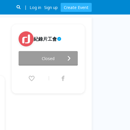
Log in
Sign up
Create Event
紀錄片工會
【桃園城市紀錄片影展】紀錄片
Closed
培訓作品：《高山遊民》＆《弄
青春》
2024.07.06 (Sat) 19:00 - 20:25
(GMT+8)