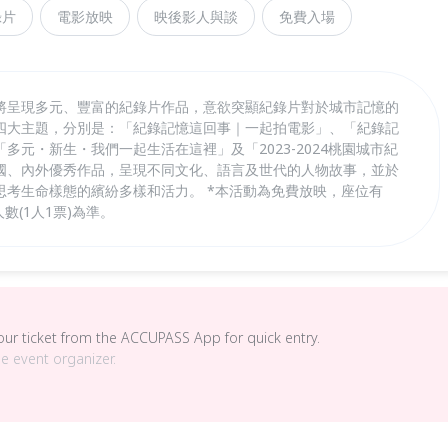
錄片
電影放映
映後影人與談
免費入場
將呈現多元、豐富的紀錄片作品，意欲突顯紀錄片對於城市記憶的
四大主題，分別是：「紀錄記憶這回事｜一起拍電影」、「紀錄記
多元・新生・我們一起生活在這裡」及「2023-2024桃園城市紀
國、內外優秀作品，呈現不同文化、語言及世代的人物故事，並於
思考生命樣態的繽紛多樣和活力。 *本活動為免費放映，座位有
數(1人1票)為準。
your ticket from the ACCUPASS App for quick entry.
he event organizer.