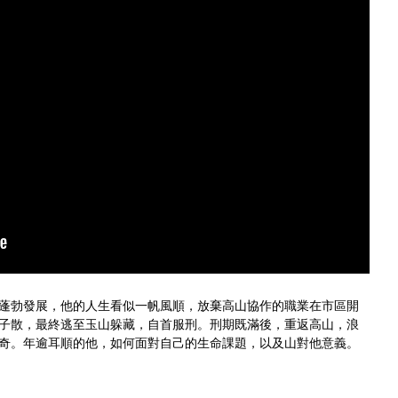
蓬勃發展，他的人生看似一帆風順，放棄高山協作的職業在市區開
子散，最終逃至玉山躲藏，自首服刑。刑期既滿後，重返高山，浪
奇。年逾耳順的他，如何面對自己的生命課題，以及山對他意義。