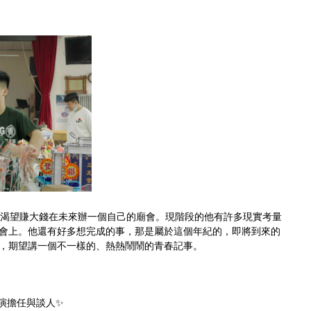
，渴望賺大錢在未來辦一個自己的廟會。現階段的他有許多現實考量
會上。他還有好多想完成的事，那是屬於這個年紀的，即將到來的
，期望講一個不一樣的、熱熱鬧鬧的青春記事。
演擔任與談人✨