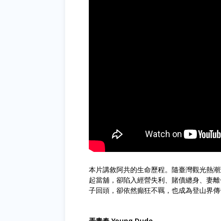
本片講敘阿共的生命歷程。隨臺灣觀光熱潮
起當舖，卻陷入經營失利、賭債纏身、妻離
子回頭，卻依然癲狂不羈，也成為登山界傳
弄青春 Young Dude