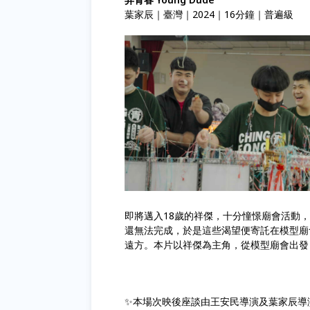
葉家辰｜臺灣｜2024｜16分鐘｜普遍級
即將邁入18歲的祥傑，十分憧憬廟會活動
還無法完成，於是這些渴望便寄託在模型廟
遠方。本片以祥傑為主角，從模型廟會出發
✨本場次映後座談由王安民導演及葉家辰導