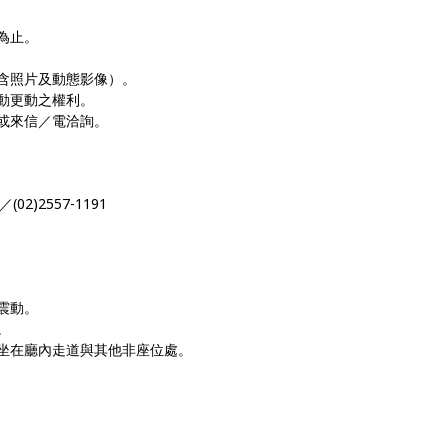
為止。
包含照片及動態影像）。
活動更動之權利。
，或來信／電洽詢。
／(02)2557-1191
震動。
。
或坐在廳內走道與其他非座位處。