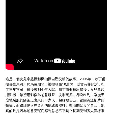
這是一個女兒拿起攝影機拍攝自己父親的故事。2006年，賴丁甫
擔任臺東河川局局長期間，被控收賄10萬塊，以貪污罪起訴，打
了三年官司，最後獲判七年入獄。賴丁甫假釋出獄後，女兒拿起
攝影機，希望用影像為爸爸發聲、洗刷冤屈，卻沒料到，剛從天
崩地裂般的痛苦走出來的一家人，包括她自己，都因為這部片的
拍攝，而繼續陷入在負面的情緒漩渦裡。導演開始反問自己，她
真的只是因為爸爸受冤而感到忿忿不平嗎？長期受到旁人異樣眼