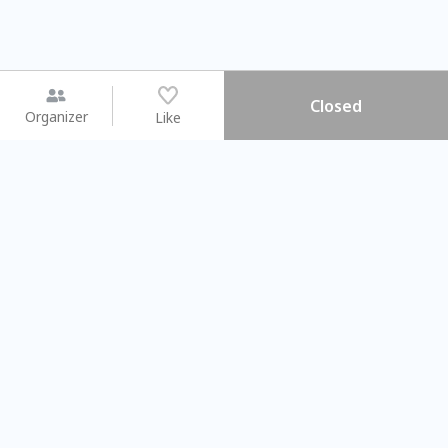
Closed
Organizer
Like
You may like
2026.08.15 (Sat) - 08.22 (Sat)
2026.08.15 (Sat) - 08
【親子手作體驗】哈東派對！
「共織宇宙」
比哈皮、東窩蕊
共織宇宙】 七