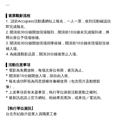
---
▌
索票觀影流程
1. 請於Accupass活動通網站上報名，一人一票，收到活動確認信
即完成報名。
2. 開演前30分鐘開放現場報到，開演前10分鐘未完成報到者，將
釋出座位予現場候補。
3. 開演前30分鐘開放現場排隊候補，開演前10分鐘依現場狀況候
補入場。
4. 為維護觀影品質，開演20分鐘後禁止入場。
▌
活動注意事項
* 電影為免費放映，每場次座位有限，索完為止。
* 開演前10分鐘開放入場，採自由入座。
* 報名成功即視為同意授權肖像權使用（包含照片及動態影
像）。
* 上述事項若有未盡事宜，執行單位保留活動更動之權利。
* 最新訊息請上官方網站、粉絲專頁查詢，或來信／電洽詢。
【執行單位資訊】
台北市紀錄片從業人員職業工會