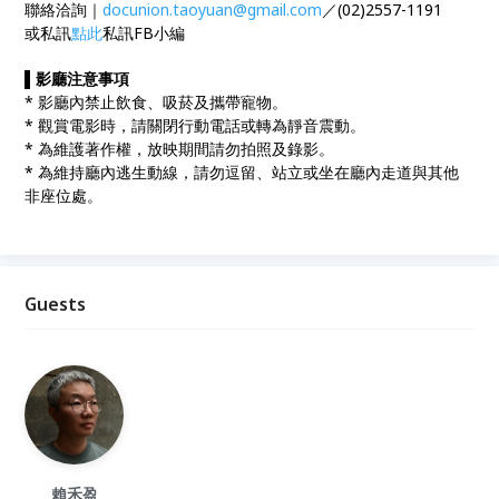
聯絡洽詢｜
docunion.taoyuan@gmail.com
／(02)2557-1191
或私訊
點此
私訊FB小編
▌
影廳注意事項
* 影廳內禁止飲食、吸菸及攜帶寵物。
* 觀賞電影時，請關閉行動電話或轉為靜音震動。
* 為維護著作權，放映期間請勿拍照及錄影。
* 為維持廳內逃生動線，請勿逗留、站立或坐在廳內走道與其他
非座位處。
Guests
賴禾盈