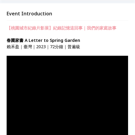
「2023-2024桃園城市紀錄片培訓作品」。透過選映多
部國、內外優秀作品，呈現不同文化、語言及世代的人
Event Introduction
物故事，並於映後邀請影人與觀眾一同對話，思考生命
樣態的繽紛多樣和活力。 *本活動為免費放映，座位有
【桃園城市紀錄片影展】紀錄記憶這回事｜我們的家庭故事
限，索完為止。 *報名請以出席人數(1人1票)為準。
春圃家書 A Letter to Spring Garden
賴禾盈｜臺灣｜2023｜72分鐘｜普遍級