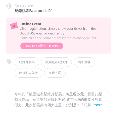
Related Link
紀錄桃園Facebook
Offline Event
After registration, simply show your ticket from the
ACCUPASS App for quick entry.
Entry rules are primarily set by the event organizer.
How to Collect Tickets?
紀錄片影展
桃園城市紀錄片
電影放映
映後影人與談
免費入場
今年的「桃園城市紀錄片影展」將呈現多元、豐富的紀
錄片作品，意欲突顯紀錄片對於城市記憶的重要性與其
潛力。此次影展共有四大主題，分別是：「紀錄記憶這
...
more
回事｜一起拍電影」、「紀錄記憶這回事｜我們的家庭
故事」、「多元・新生・我們一起生活在這裡」及