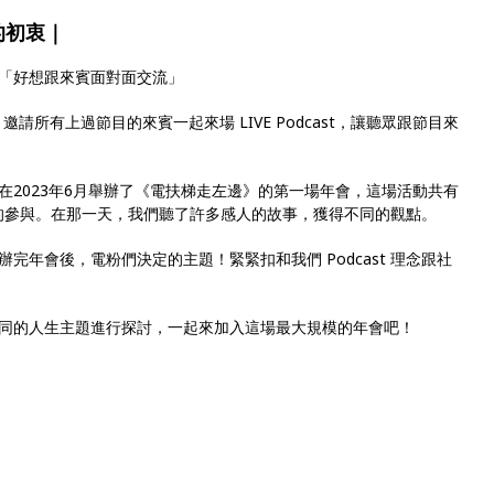
的初衷｜
「好想跟來賓面對面交流」
邀請所有上過節目的來賓一起來場 LIVE Podcast，讓聽眾跟節目來
在2023年6月舉辦了《電扶梯走左邊》的第一場年會，這場活動共有
眾的參與。在那一天，我們聽了許多感人的故事，獲得不同的觀點。
完年會後，電粉們決定的主題！緊緊扣和我們 Podcast 理念跟社
同的人生主題進行探討，一起來加入這場最大規模的年會吧！