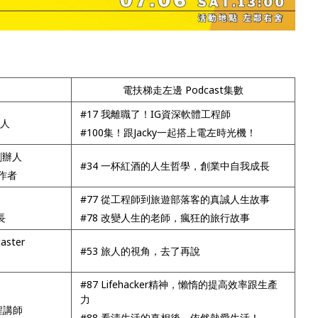
電扶梯走左邊 Podcast集數
#17 我離職了！IG資深軟體工程師
持人
#100集！跟Jacky一起搭上電左時光機！
」創辦人
#34 一杯紅酒的人生哲學，創業中自我成長
作者
#77 從工程師到旅遊部落客的真誠人生故事
長
#78 改變人生的老師，瘋狂的旅行故事
ster
#53 旅人的視角，去了再說
#87 Lifehacker精神，懶惰的提高效率跟生產
力
程講師
#88 看清生活的真相後，依然熱愛生活！