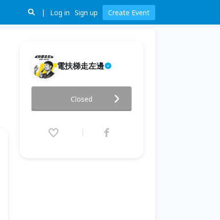
Log in
Sign up
Create Event
電扶梯走左邊
電扶梯走左邊 2024年會 【我們
Closed
的未來不是夢】 工作自由 X 效率
提升 X 關係進步
2024.07.06 (Sat) 10:30 - 17:40
(GMT+8)