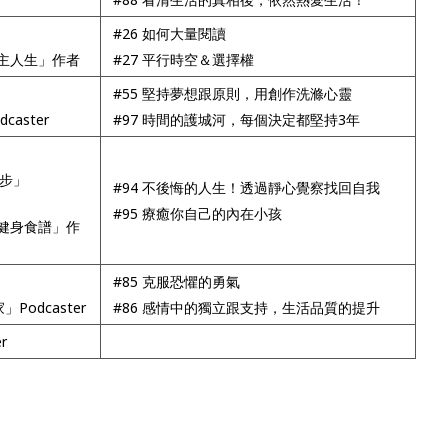
#26 如何大量閱讀
主人生」作者
#27 平行時空＆選擇權
#55 堅持夢想跟原則，用創作洗滌心靈
aster
#97 時間的護城河，每個決定都堅持3年
散步」
#94 不後悔的人生！透過靜心覺察找回自我
#95 療癒你自己的內在小孩
健身食譜」作
#85 克服恐懼的勇氣
Podcaster
#86 感情中的獨立跟支持，生活品質的提升
r