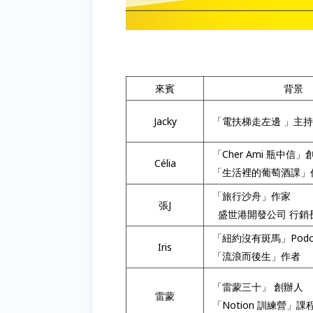
來賓
背景
Jacky
「電扶梯走左邊 」主
「Cher Ami 瓶中信
Célia
「生活裡的葡萄酒課」
「旅行沙舟」作家
張J
盛世港開發公司 行銷
「紐約沒有斑馬」Podca
Iris
「流浪而後生」作者
「雷蒙三十」 創辦人
雷蒙
「Notion 訓練營」課