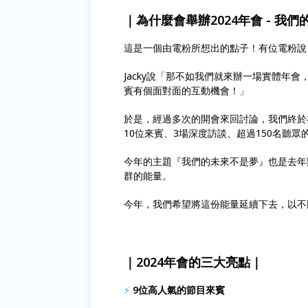
｜為什麼會舉辦2024年會 - 我們
這是一個由電粉所想出的點子！有位電粉說
Jacky說「那不如我們就來辦一場實體年會，
賓有個面對面的互動機會！」
於是，經過多次的開會來回討論，我們終於
10位來賓、3場深度訪談、超過150名聽
今年的主題『我們的未來不是夢』也是去年辦
群的能量。
今年，我們希望將這份能量延續下去，以不
｜2024年會的三大亮點｜
⚡
9位高人氣的節目來賓