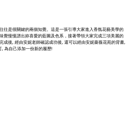
往往是很關鍵的兩個知覺。這是一張引導大家進入香氛花藝美學的
味覺慢慢譜出妳喜愛的藍圖及色系，接著帶領大家完成三項美麗的
成後, 經由安妮老師確認成功後, 還可以經由安妮薔薇花苑的背書,
, 為自己添加一份新的履歷!