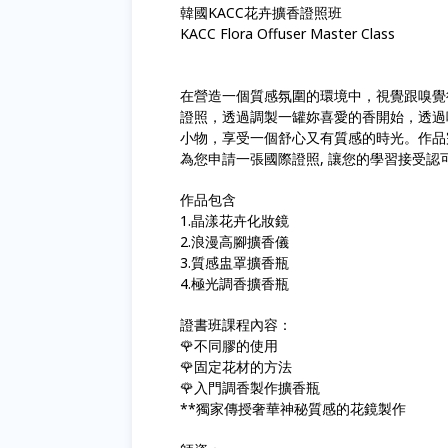
韓國KACC花卉擴香證照班
KACC Flora Offuser Master Class
在營造一個質感氛圍的環境中，視覺跟嗅覺
證照，透過調製一罐妳喜愛的香開始，透過
小物，享受一個舒心又有質感的時光。作品完
為您申請一張國際證照, 讓您的學習接受認可
作品包含
1.晶漾花卉化妝鏡
2.浪漫高腳擴香儀
3.質感盅罩擴香瓶
4.極光調香擴香瓶
證書班課程內容：
🌹不同膠的使用
🌹固定花材的方法
🌹入門調香製作擴香瓶
**獨家傳授奢華神秘質感的花鏡製作