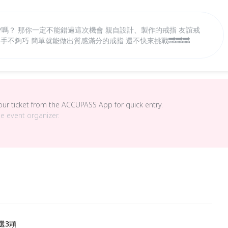
Y嗎？ 那你一定不能錯過這次機會 親自設計、製作的戒指 友誼戒
己手不夠巧 簡單就能做出質感滿分的戒指 還不快來挑戰🔜🔜🔜
your ticket from the ACCUPASS App for quick entry.
he event organizer.
選3顆