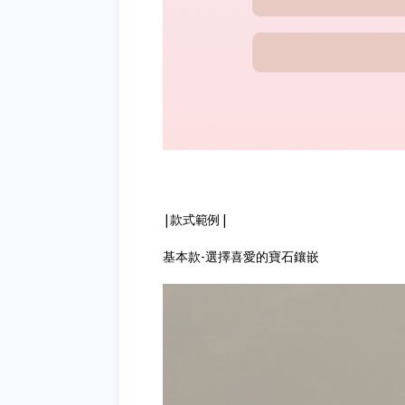
|款式範例|
基本款-選擇喜愛的寶石鑲嵌