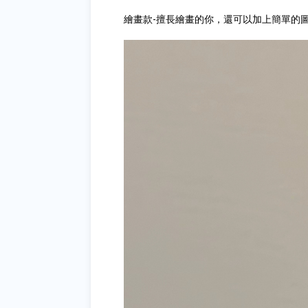
繪畫款-擅長繪畫的你，還可以加上簡單的