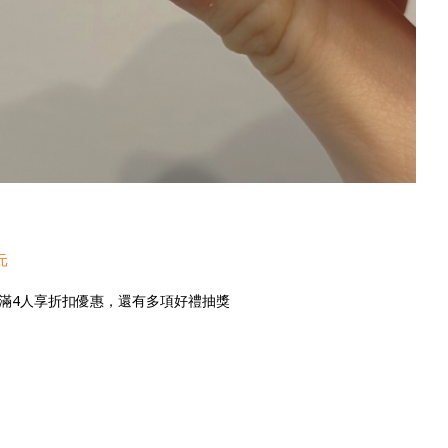
元
揪團滿4人享折扣優惠，還有多項好禮抽獎