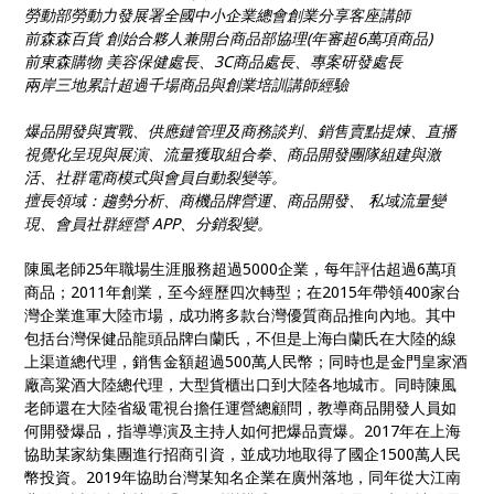
勞動部勞動力發展署全國中小企業總會創業分享客座講師
前森森百貨 創始合夥人兼開台商品部協理(年審超6萬項商品)
前東森購物 美容保健處長、3C商品處長、專案研發處長
兩岸三地累計超過千場商品與創業培訓講師經驗
爆品開發與實戰、供應鏈管理及商務談判、銷售賣點提煉、直播
視覺化呈現與展演、流量獲取組合拳、商品開發團隊組建與激
活、社群電商模式與會員自動裂變等。
擅長領域：趨勢分析、商機品牌營運、商品開發、 私域流量變
現、會員社群經營 APP、分銷裂變。
陳風老師25年職場生涯服務超過5000企業，每年評估超過6萬項
商品；2011年創業，至今經歷四次轉型；在2015年帶領400家台
灣企業進軍大陸市場，成功將多款台灣優質商品推向內地。其中
包括台灣保健品龍頭品牌白蘭氏，不但是上海白蘭氏在大陸的線
上渠道總代理，銷售金額超過500萬人民幣；同時也是金門皇家酒
廠高粱酒大陸總代理，大型貨櫃出口到大陸各地城市。同時陳風
老師還在大陸省級電視台擔任運營總顧問，教導商品開發人員如
何開發爆品，指導導演及主持人如何把爆品賣爆。2017年在上海
協助某家紡集團進行招商引資，並成功地取得了國企1500萬人民
幣投資。2019年協助台灣某知名企業在廣州落地，同年從大江南