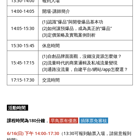
13:30-14:00
報到入場
14:00-14:05
開場-講師簡介
(1)認識”爆品”與開發爆品基本功
14:05-15:30
(2)如何讓預爆品，成為真正的”爆品”
(3)定價策略及實戰案例剖析
15:30-15:45
休息時間
(1)自創品牌面面觀，沒錢沒資源怎麼做？
15:45-17:15
(2)流量時代的商業邏輯及私域流量變現
(3)通路沒流量，自建平台/網站/app怎麼選？
17:15-17:30
交流時間
活動時間
課程時間為180分鐘
，
早鳥票有優惠
插隊票免審核
6/16(日) 下午 14:00-17:30
（13:30可報到驗票入場，請留意報到
時間）