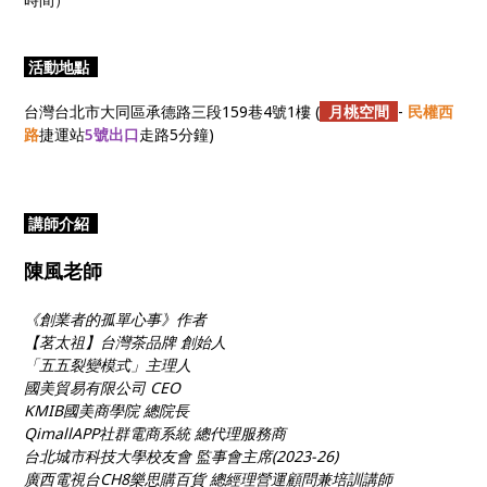
活動地點
台灣台北市大同區承德路三段159巷4號1樓 (
月桃空間
-
民權西
路
捷運站
5號出口
走路5分鐘)
講師介紹
陳風老師
《創業者的孤單心事》作者
【茗太祖】台灣茶品牌 創始人
「五五裂變模式」主理人
國美貿易有限公司 CEO
KMIB國美商學院 總院長
QimallAPP社群電商系統 總代理服務商
台北城市科技大學校友會 監事會主席(2023-26)
廣西電視台CH8樂思購百貨 總經理營運顧問兼培訓講師