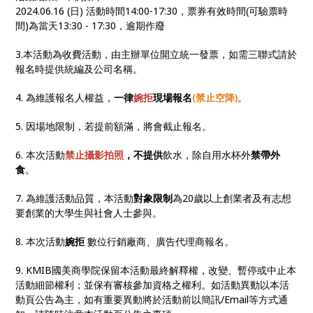
2024.06.16 (日) 活動時間14:00-17:30，票券有效時間(可驗票時
間)為當天13:30 - 17:30，逾期作廢
3.本活動為收費活動，由主辦單位開立統一發票，如需三聯式請於
報名時提供統編及公司名稱。
4. 為維護報名人權益，
一律
婉拒
現場報名
(禁止空降)
。
5. 因場地限制，若提前額滿，將會截止報名。
6. 本次活動
禁止攝影拍照
，不提供
飲水，除自用水杯外
禁帶外
食
。
7. 為維護活動品質，本活動
對象限制
為20歲以上創業者及有志想
要創業的大學生與社會人士參與。
8. 本次活動
婉拒
數位行銷廠商、廣告代理商報名。
9. KMIB國美商學院保留本活動最終解釋權，改變、暫停或中止本
活動細節權利；並保有審核參加資格之權利。如活動異動以本活
動頁公告為主，如有重要異動將於活動前以簡訊/Email等方式通