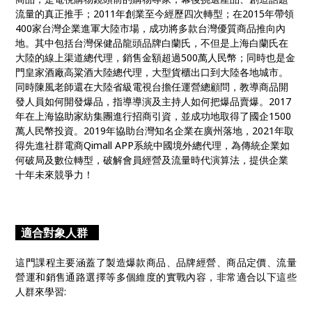
流量的真正推手；2011年創業至今經歷四次轉型；在2015年帶領
400家台灣企業進軍大陸市場，成功將多款台灣優質商品推向內
地。其中包括台灣保健品龍頭品牌白蘭氏，不但是上海白蘭氏在
大陸的線上渠道總代理，銷售金額超過500萬人民幣；同時也是金
門皇家酒廠高粱酒大陸總代理，大型貨櫃出口到大陸各地城市。
同時陳風老師還在大陸省級電視台擔任運營總顧問，教導商品開
發人員如何開發爆品，指導導演及主持人如何把爆品賣爆。2017
年在上海協助家紡集團進行招商引資，並成功地取得了國企1500
萬人民幣投資。2019年協助台灣知名企業在廣州落地，2021年取
得先進社群電商Qimall APP系統中國境外總代理，為傳統企業如
何破局及數位轉型，破解會員經營及流量時代演算法，提供企業
十年未來競爭力！
適合對象人群
這門課程主要涵蓋了製造爆款商品、品牌經營、商品定價、流量
營運和銷售通路選擇等多個維度的實戰內容，非常適合以下這些
人群來學習: