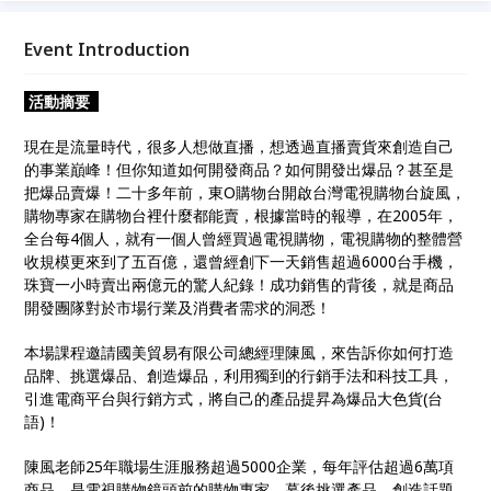
就有一個人曾經買過電視購物，電視購物的整體營收規
模更來到了五百億，還曾經創下一天銷售超過6000台
Event Introduction
手機，珠寶一小時賣出兩億元的驚人紀錄！成功銷售的
背後，就是商品開發團隊對於市場行業及消費者需求的
活動摘要
洞悉，本課程特邀爆品操盤手領軍人物，為大家解密！
現在是流量時代，很多人想做直播，想透過直播賣貨來創造自己
的事業巔峰！但你知道如何開發商品？如何開發出爆品？甚至是
把爆品賣爆！二十多年前，東O購物台開啟台灣電視購物台旋風，
購物專家在購物台裡什麼都能賣，根據當時的報導，在2005年，
全台每4個人，就有一個人曾經買過電視購物，電視購物的整體營
收規模更來到了五百億，還曾經創下一天銷售超過6000台手機，
珠寶一小時賣出兩億元的驚人紀錄！成功銷售的背後，就是商品
開發團隊對於市場行業及消費者需求的洞悉！
本場課程邀請國美貿易有限公司總經理陳風，來告訴你如何打造
品牌、挑選爆品、創造爆品，利用獨到的行銷手法和科技工具，
引進電商平台與行銷方式，將自己的產品提昇為爆品大色貨(台
語)！
陳風老師25年職場生涯服務超過5000企業，每年評估超過6萬項
商品，是電視購物鏡頭前的購物專家，幕後挑選產品、創造話題