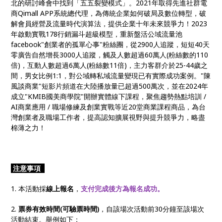
北的研討峰會中找到「五五裂變模式」。2021年取得先進社群電
商Qimall APP系統總代理，為傳統企業如何破局及數位轉型，破
解會員經營及流量時代演算法，提供企業十年未來競爭力！2023
年啟動實戰178行銷漏斗超級模型，重新盤活公域流量池
facebook"創業者的孤單心事"粉絲團，從2900人追蹤，短短40天
零廣告自然增長3000人追蹤，觸及人數超過60萬人(粉絲數的110
倍)，互動人數超過6萬人(粉絲數11倍)，主力客群介於25-44歲之
間，男女比例1:1，對公域轉私域流量變現已有實際成功案例。"陳
風談商業"短影片頻道在大陸播放量已超過500萬次，並在2024年
成立"KMIB國美商學院"開辦實體線下課程，聚焦趨勢熱點培訓 /
AI商業應用 / 職場修練及創業實戰等近20堂商業課程商品，為台
灣創業者及職場工作者，提高認知擴展視野與提升競爭力，略盡
棉薄之力！
注意事項
1. 本活動採
線上報名
，
支付完成後方為報名成功。
2.
票券有效時間(可驗票時間)
，自該場次活動前30分鐘至該場次
活動結束。舉例如下：