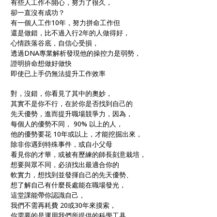
有些人工作不開心，努力了很久，
卻一直沒有成功？
有一個人工作10年，努力拼命工作但
還是做錯，比不過入行2年的人做得好，
心情跌落谷底，自信心受損，
透過DNA專業解析發現他的操控力是弱勢，
證明拚命想做好做快
即使已上手仍無法提升工作效率
對，沒錯，你看見了其中的奧妙，
其實不是你不行，在於你是否找到自己的
先天優勢，進而提升職場競爭力，因為，
每個人的優勢不同， 90% 以上的人，
他的優勢要花 10年或以上，才能挖掘出來，
除非你遇到特殊事件，或自小父母
看見你的才華，或被有歷練的師長刻意栽培，
想要與眾不同，必須找出最適合你的
軟實力，想找到並發揮自己的先天優勢、
想了解自己有什麼長處能在職場發光，
這堂課能帶你認識自己，
我們不需再耗費 20或30年來摸索，
你需要的是運用我們所提供的科學工具，