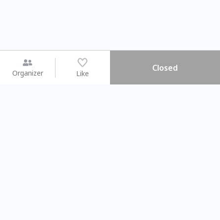
Closed
Organizer
Like
You may like
2026.08.15 (Sat) - 08.22 (Sat)
2026.08.15 (Sat) - 08.
【親子手作體驗】哈東派對！
「共織宇宙」