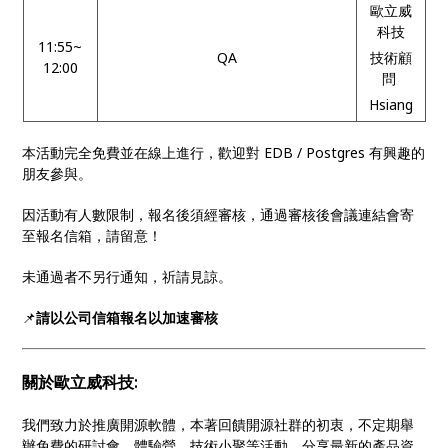
歐立威
科技
11:55~
QA
技術顧
12:00
問
Hsiang
本活動完全免費並在線上進行，歡迎對 EDB / Postgres 有興趣的
朋友參與。
因活動有人數限制，報名後須經審核，通過審核後會議連結會寄
至報名信箱，請留意！
未通過者不另行通知，祈請見諒。
📌
請以公司信箱報名以加速審核
關於歐立威科技
:
我們致力於推廣開源軟體，本著回饋開源社群的初衷，不定期舉
辦免費的研討會、體驗營、技術小聚等活動，分享最新的產品資