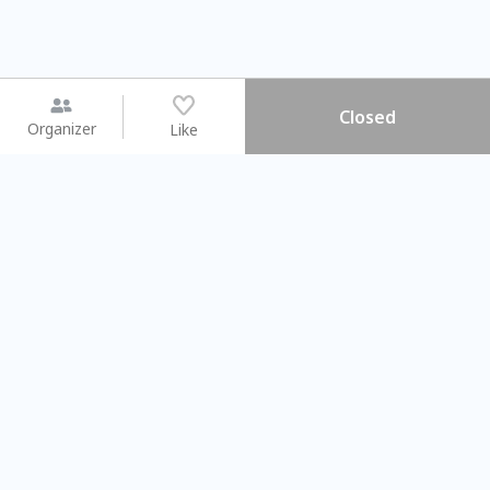
Closed
Organizer
Like
You may like
2026.08.15 (Sat) - 08.22 (Sat)
2026.08.15 (Sat) - 08
【親子手作體驗】哈東派對！
「共織宇宙」
比哈皮、東窩蕊
共織宇宙】 七