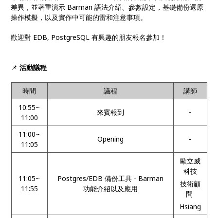
差異，並著重演示 Barman 語法介紹、參數設定，基礎備份還原
操作模擬，以及實作中可能的雷和注意事項。
歡迎對 EDB, PostgreSQL 有興趣的朋友報名參加！
📌
活動議程
時間
議程
講師
10:55~
來賓報到
-
11:00
11:00~
Opening
-
11:05
歐立威
科技
11:05~
Postgres/EDB 備份工具 - Barman
技術顧
11:55
功能介紹以及應用
問
Hsiang