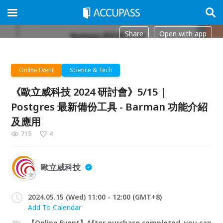
Share
Open with app
Online Event
Science & Tech
《歐立威科技 2024 研討會》5/15 |
Postgres 最新備份工具 - Barman 功能介紹
及應用
715
4
歐立威科技
2024.05.15 (Wed) 11:00 - 12:00 (GMT+8)
Add To Calendar
【Online Event】After purchase completed, you can