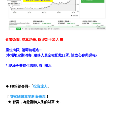
化繁為簡, 簡單易學, 歡迎新手加入 !!!
座位有限, 請即刻報名!!!
(本場地定期消毒, 服務人員全程配戴口罩, 請放心參與課程)
* 現場免費提供咖啡, 茶, 開水
🍀 FB粉絲專頁-「
投資達人
」
【
智富國際專業教育學院
】
~★ 智富，為您翻轉人生的財富 ★~