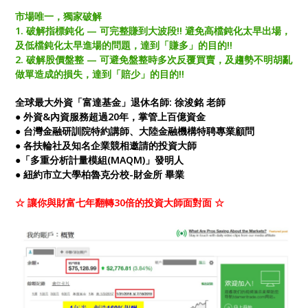
市場唯一，獨家破解
1. 破解指標鈍化 — 可完整賺到大波段!! 避免高檔鈍化太早出場，
及低檔鈍化太早進場的問題，達到「賺多」的目的!!
2. 破解股價盤整 — 可避免盤整時多次反覆買賣，及趨勢不明胡亂
做單造成的損失，達到「賠少」的目的!!
全球最大外資「富達基金」退休名師: 徐浚銘 老師
● 外資&內資服務超過20年，掌管上百億資金
● 台灣金融研訓院特約講師、大陸金融機構特聘專業顧問
● 各扶輪社及知名企業競相邀請的投資大師
●「多重分析計量模組(MAQM)」發明人
● 紐約市立大學柏魯克分校-財金所 畢業
☆ 讓你與財富七年翻轉30倍的投資大師面對面 ☆