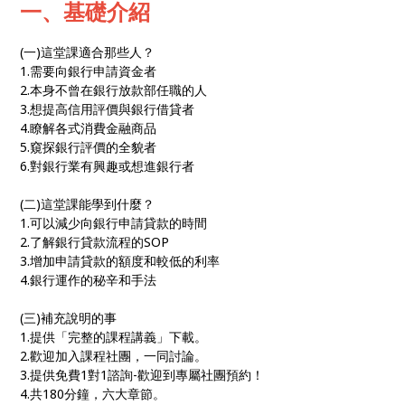
一、基礎介紹
(一)這堂課適合那些人？
1.需要向銀行申請資金者
2.本身不曾在銀行放款部任職的人
3.想提高信用評價與銀行借貸者
4.瞭解各式消費金融商品
5.窺探銀行評價的全貌者
6.對銀行業有興趣或想進銀行者
(二)這堂課能學到什麼？
1.可以減少向銀行申請貸款的時間
2.了解銀行貸款流程的SOP
3.增加申請貸款的額度和較低的利率
4.銀行運作的秘辛和手法
(三)補充說明的事
1.提供「完整的課程講義」下載。
2.歡迎加入課程社團，一同討論。
3.提供免費1對1諮詢-歡迎到專屬社團預約！
4.共180分鐘，六大章節。