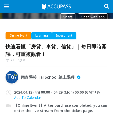
Share
Open with app
Online Event
Learning
Investment
快速看懂「房貸、車貸、信貸」｜每日即時開
課，可重複觀看！
23
0
翔泰學校 Tai School 線上課程
2024.04.12 (Fri) 00:00 - 04.29 (Mon) 00:00 (GMT+8)
Add To Calendar
【Online Event】After purchase completed, you can
enter the live stream from the ticket page.