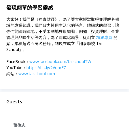
發現簡單的學習靈感
大家好！我們是《翔泰財經》。為了讓大家輕鬆取得並理解各領
域的專業知識，我們致力於用生活化的語言、體驗式的學習，讓
你們能隨時隨地，不受限制地獲取知識，例如：投資理財、企業
管理與品味生活等內容，為了達成此願景，從創立
粉絲專頁
開
始，累積超過五萬名粉絲，到現在成立「翔泰學校 Tai
School」。
FaceBook：
www.facebook.com/taischoolTW
YouTube：
https://bit.ly/2VonrFZ
網站：
www.taischool.com
Guests
蕭偉志