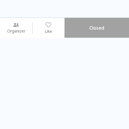
Closed
Organizer
Like
You may like
2026.08.15 (Sat) - 08.22 (Sat)
2026.08.15 (Sat) - 0
【親子手作體驗】哈東派對！
「共織宇宙」
比哈皮、東窩蕊
共織宇宙】 
Taipei City
New Taipei C