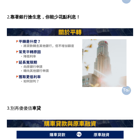
2.
靠著銀行搶生意，你能少花點利息！
3.別再傻傻借
車貸