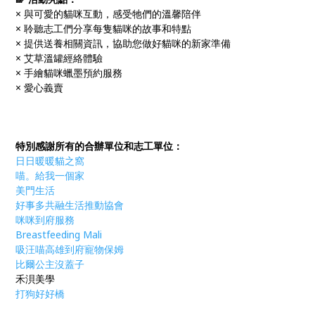
× 與可愛的貓咪互動，感受牠們的溫馨陪伴
× 聆聽志工們分享每隻貓咪的故事和特點
× 提供送養相關資訊，協助您做好貓咪的新家準備
× 艾草溫罐經絡體驗
× 手繪貓咪蠟墨預約服務
× 愛心義賣
特別感謝所有的合辦單位和志工單位：
日日暖暖貓之窩
喵。給我一個家
美門生活
好事多共融生活推動協會
咪咪到府服務
Breastfeeding Mali
吸汪喵高雄到府寵物保姆
比爾公主沒蓋子
禾浿美學
打狗好好橋