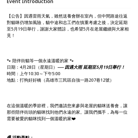
Event Introduction
【公告】因遇雷雨天氣，雖然送養會辦在室內，但中間路途往返
對貓咪仍增加風險，貓中途和志工們在慎重考慮之後，決定延期
至5月19日舉行，謝謝大家體諒，也希望5月在老屋繼續與大家相
見！
🐾 陪伴街貓等一個永遠溫暖的家 🐾
日期：4月28日（星期日）
----- 因遇大雨 延期至5月19日舉行！
時間：上午10:30～下午5:00
地點：打狗好好橋（高雄市三民區自強一路207巷12號）
在這個溫暖的季節裡，我們邀請您來參與老屋的貓咪送養會，讓
那些陪伴街頭的貓咪找到他們永遠的家。讓我們攜手，為每一位
需要被愛的貓咪找到一個溫暖的家❤️
🌈 活動亮點：