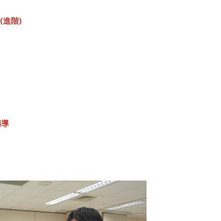
(
進階
)
輔導