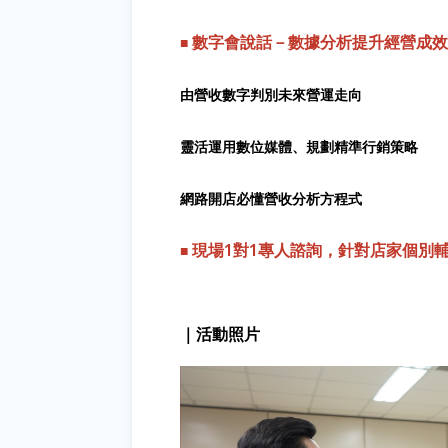
數字會
說
話－數據分析提升經營成效
■
由營收數字判別未來營運走向
靈活運用數位媒體、規劃精準行銷策略
網路開店必懂營收分析方程式
現場
1
對
1
專人諮詢，針對店家個別
■
｜活動照片