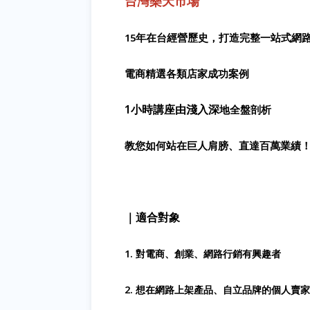
台灣樂天市場
15
年在台經營歷史，打造完整一站式網
電商精選各類店家成功案例
1
小時講座由淺入深
地全盤剖析
教您如何站在巨人肩膀、直達百萬業績
｜適合對象
1.
對電商、創業、網路行銷有興趣者
2.
想在網路上架
產
品、自立品牌的個人賣家