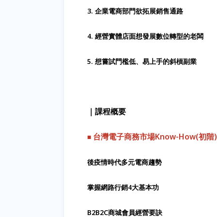
3.
企業電商部門欲拓展銷售通路
4.
經營實體店面想發展數位轉型的老闆
5.
想嘗試門檻低、易上手的斜槓副業
｜課程概要
台灣電子商務市場
Know-How(
初階
)
■
後疫情時代多元電商趨勢
掌握網路行銷
4
大基本功
B
2B2C
商城會員經營要訣