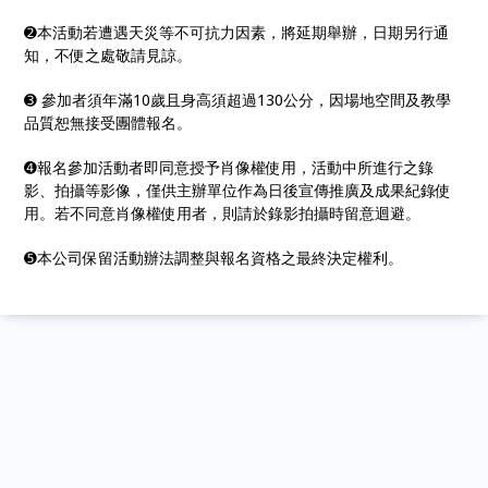
➋本活動若遭遇天災等不可抗力因素，將延期舉辦，日期另行通
知，不便之處敬請見諒。
➌ 參加者須年滿10歲且身高須超過130公分，因場地空間及教學
品質恕無接受團體報名。
➍報名參加活動者即同意授予肖像權使用，活動中所進行之錄
影、拍攝等影像，僅供主辦單位作為日後宣傳推廣及成果紀錄使
用。若不同意肖像權使用者，則請於錄影拍攝時留意迴避。
➎本公司保留活動辦法調整與報名資格之最終決定權利。