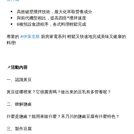
高效破壁攪拌技術，最大化萃取營養成分
與前代機型相比，提高四倍*攪拌速度
6種預設食譜程序，各式料理輕鬆完成
專業的
#伊萊克斯
廚房家電系列 輕鬆又快速地完成美味又健康的
料理!
📌
活動內容
一、認識黃豆
黃豆從哪裡來？它很厲害嗎？做出來的豆乳有多營養呢？
二、瞭解鹽鹵
什麼是鹽鹵？能用來做什麼？禾乃川的鹽鹵豆腐有什麼特色？
三、製作豆腐