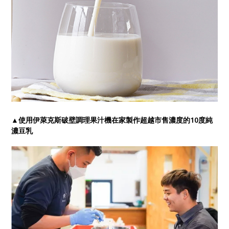
▲使用伊萊克斯破壁調理果汁機在家製作超越市售濃度的10度純
濃豆乳