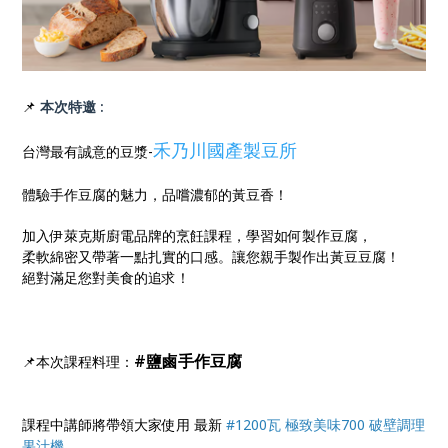
📌
本次特邀 :
禾乃川國產製豆所
台灣最有誠意的豆漿-
體驗手作豆腐的魅力，品嚐濃郁的黃豆香！
加入伊萊克斯廚電品牌的烹飪課程，學習如何製作豆腐，
柔軟綿密又帶著一點扎實的口感。讓您親手製作出黃豆豆腐！
絕對滿足您對美食的追求！
#鹽鹵手作豆腐
📌本次課程料理：
課程中講師將帶領大家使用 最新
#1200瓦 極致美味700 破壁調理
果汁機