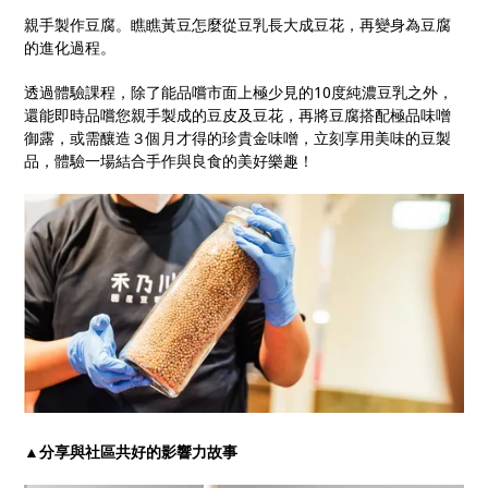
親手製作豆腐。瞧瞧黃豆怎麼從豆乳長大成豆花，再變身為豆腐
的進化過程。
透過體驗課程，除了能品嚐市面上極少見的10度純濃豆乳之外，
還能即時品嚐您親手製成的豆皮及豆花，再將豆腐搭配極品味噌
御露，或需釀造３個月才得的珍貴金味噌，立刻享用美味的豆製
品，體驗一場結合手作與良食的美好樂趣！
▲分享與社區共好的影響力故事