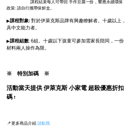
課程結束每人可帶回 手作豆腐一份，響應永續環保
政策: 請自行攜帶保鮮盒。
課程對象:
對於伊萊克斯品牌有興趣瞭解者。十歲以上，
▶
具中文能力者。
課程組數
: 6組。十歲以下孩童可參加需家長陪同，一份
▶
材料兩人操作為限。
※ 特別加碼 ※
活動當天提供 伊萊克斯 小家電 超殺優惠折扣
碼
❗
📌
更多商品介紹
請點我