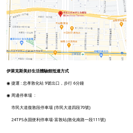
伊萊克斯美好生活體驗館抵達方式
◉ 捷運 : 忠孝敦化站 9號出口，步行 6分鐘
◉ 周邊停車場 :
市民大道復敦段停車場 (市民大道四段70號)
24TPS永固便利停車場-富敦站(敦化南路一段111號)