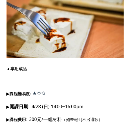
▲享用成品
★✩✩
▶
課程難易度:
開課日期
: 4/28 (日) 14:00~16:00pm
▶
: 300元/一組材料
▶
課程費用
（如未報到不另退款）