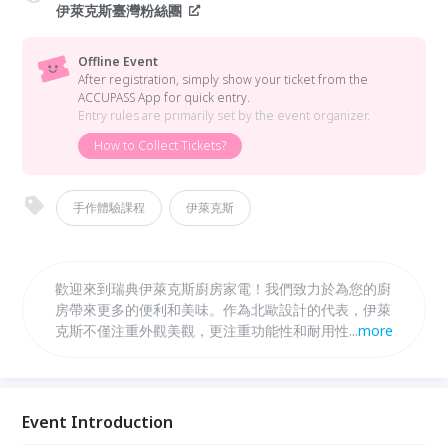
伊萊克斯臺灣粉絲團
Offline Event
After registration, simply show your ticket from the
ACCUPASS App for quick entry.
Entry rules are primarily set by the event organizer.
How to Collect Tickets?
手作體驗課程
伊萊克斯
歡迎來到瑞典伊萊克斯廚房家電！我們致力於為您的廚
房帶來更多的便利和美味。作為北歐設計的代表，伊萊
克斯不僅注重外觀美觀，更注重功能性和耐用性。從多
...
more
功能料理的蒸烤箱、強力的破壁調理果汁機...等。能夠
滿足您的各種烹飪需求。無論是家庭廚房還是專業廚
房，我們的產品都能成為您的得力助手。讓瑞典伊萊克
斯廚房家電陪伴您的每一天，讓烹飪變得更加輕鬆、有
Event Introduction
趣！