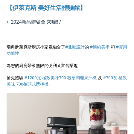
【伊萊克斯 美好生活體驗館】
\ 2024新品體驗會 來囉!! /
瑞典伊萊克斯廚房小家電融合了
#北歐設計
的
#簡約美學
和
#實用
功能性
為您的廚房帶來無限的便利又富含樂趣 ！
搶先體驗
#1200瓦 極致美味700 破壁調理果汁機
及
#700瓦 極致
美味 700抬頭式攪拌機