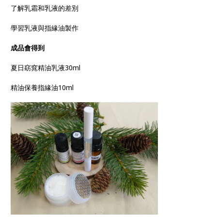
了解乳霜和乳液的差別
學習乳液與指緣油製作
成品會得到
夏日窈窕精油乳液30ml
精油保養指緣油10ml