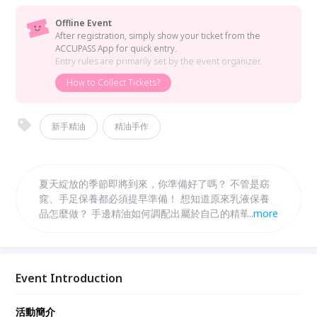
Offline Event
After registration, simply show your ticket from the
ACCUPASS App for quick entry.
Entry rules are primarily set by the event organizer.
How to Collect Tickets?
新手精油
精油手作
夏天綻放的季節即將到來，你準備好了嗎？ 不管是窈
窕、手足保養都必須提早準備！ 想知道原來乳液保養
品怎麼做？ 手邊精油如何調配出屬於自己的精華配
...
more
方？ 由兩位專業的英國IFA國際認證芳療師， 帶你透
過香氣認識精油、更會教你如何使用精油保養品來讓這
個夏日的你閃閃動人。 給自己一場午後時光，動手做
出專屬於自己的精油保養品吧！
Event Introduction
活動簡介