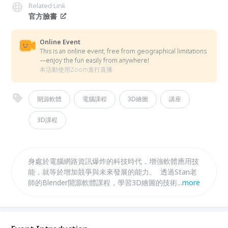
Related Link
官方臉書
Online Event
This is an online event, free from geographical limitations
—enjoy the fun easily from anywhere!
本活動使用Zoom進行直播
開源軟體
電腦課程
3D繪圖
講座
3D課程
身處於電腦網路資訊爆炸的科技時代，增強軟體應用技
能，就等於增加競爭與未來發展的能力。 ​ 透過Stan老
師的Blender開源軟體課程，學習3D繪圖的技術與軟體
...
more
應用，無論是建模、渲染，都幾乎與3Ds max一模一
樣，但從此不用再負擔高昂商業授權費，可以盡情自由
的創作揮灑。 想知道如何將開源軟體應用在商用設
計，歡迎報名上課喔！