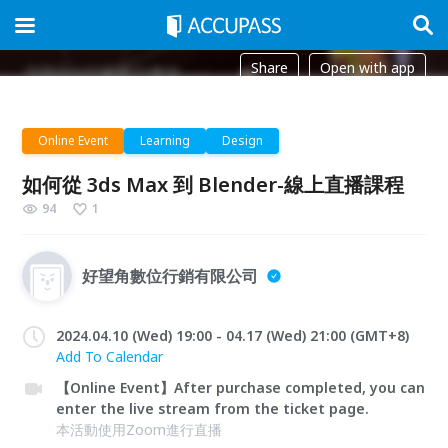
Share
Open with app
Online Event
Learning
Design
如何從 3ds Max 到 Blender-線上直播課程
94
1
好望角數位行銷有限公司
2024.04.10 (Wed) 19:00 - 04.17 (Wed) 21:00 (GMT+8)
Add To Calendar
【Online Event】After purchase completed, you can
enter the live stream from the ticket page.
本活動使用Zoom進行直播