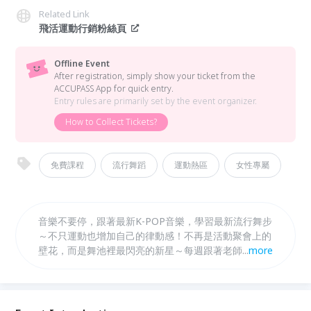
Related Link
飛活運動行銷粉絲頁
Offline Event
After registration, simply show your ticket from the
ACCUPASS App for quick entry.
Entry rules are primarily set by the event organizer.
How to Collect Tickets?
免費課程
流行舞蹈
運動熱區
女性專屬
音樂不要停，跟著最新K-POP音樂，學習最新流行舞步
～不只運動也增加自己的律動感！不再是活動聚會上的
壁花，而是舞池裡最閃亮的新星～每週跟著老師學習律
...
more
動，增加自己身體的掌握度與肢體協調性，一首流行歌
曲加舞蹈輕鬆就上手！