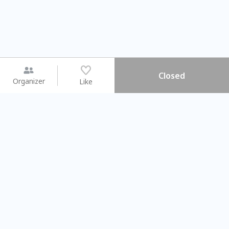
Closed
Organizer
Like
You may like
2026.08.15 (Sat) - 08.22 (Sat)
2026.08.15 (Sat) - 08
【親子手作體驗】哈東派對！
「共織宇宙」