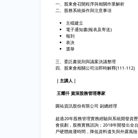
一、股東會召開程序與相關作業解析
二、股務系統操作與注意事項
主檔建立
電子通知書(報表及寄送)
報到
表決
選舉
三、委託書規則與議案決議整理
四、股東會相關公司法即時解釋(111-112)
｜主講人｜
王耀仟 資深股務管理專家
圓祐資訊股份有限公司 副總經理
超過20年股務管理實務經驗與系統開發資歷
會規劃，股務實務諮詢；2018年開發出全台
戶硬體維運時間，降低資料遺失與外露風險