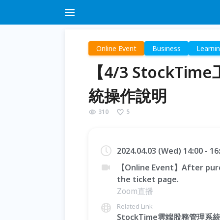
Online Event
Business
Learni
【4/3 Stock
統操作說明
310
5
2024.04.03 (Wed) 14:00 - 1
【Online Event】After purc
the ticket page.
Zoom直播
Related Link
StockTime雲端股務管理系