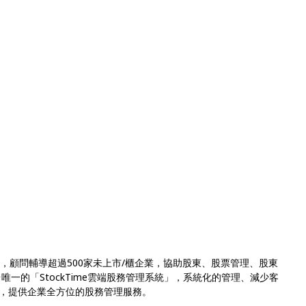
，顧問輔導超過500家未上市/櫃企業，協助股東、股票管理、股東
唯一的「StockTime雲端股務管理系統」，系統化的管理、減少客
，提供企業全方位的股務管理服務。