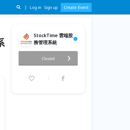
Log in
Sign up
Create Event
StockTime 雲端股
系
務管理系統
【4/3 StockTime工作坊】股東
Closed
會召開實務作業與系統操作說明
2024.04.03 (Wed) 14:00 - 16:00
(GMT+8)