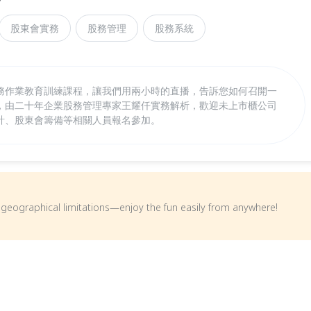
股東會實務
股務管理
股務系統
東會實務作業教育訓練課程，讓我們用兩小時的直播，告訴您如何召開一
，由二十年企業股務管理專家王耀仟實務解析，歡迎未上市櫃公司
計、股東會籌備等相關人員報名參加。
om geographical limitations—enjoy the fun easily from anywhere!