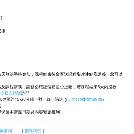
訂
安排
當天無法準時參加，課程結束後會寄送課程影片連結及講義，您可以
結及課程講義，請務必確認信箱是否正確，若課程結束3天內沒收
NE@官方帳號
詢問
@預約15-20分鐘一對一線上諮詢 (
ID:@stocktime888
)
利
得保留本講座日期及內容變更權利
家諮詢
｜ ｜
聯絡我們
｜