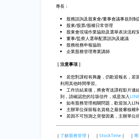
專長：
股務諮詢及股東會/董事會議事規則制
股東/股票/股權日常管理
股東會現場作業協助及選舉表決流程
董事/監察人選舉配票諮詢及建議
股務稅務申報協助
企業股務管理專業講師
｜注意事項｜
若您對課程有興趣，仍歡迎報名，若
利用其他時間學習。
工作坊結束後，將會寄送課程影片連
到，請確認您的垃圾信件，或是加入
LI
如有股務管理相關問題，歡迎加入LINE
主辦單位保留報名資格之最後審核權
若因不可預測之突發因素，主辦單位
｜
了解股務管理
｜ ｜
StockTime
｜ ｜
專