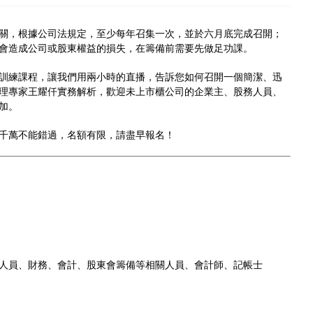
關，根據公司法規定，至少每年召集一次，並於六月底完成召開；
會造成公司或股東權益的損失，在籌備前需要先做足功課。
業教育訓練課程，讓我們用兩小時的直播，告訴您如何召開一個簡潔、迅
理專家王耀仟實務解析，歡迎未上市櫃公司的企業主、股務人員、
加。
千萬不能錯過，名額有限，請盡早報名！
人員、財務、會計、股東會籌備等相關人員、會計師、記帳士