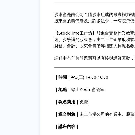
股東會是由公司全體股東組成的最高權力機
股東會的籌備涉及到許多法令，一有疏忽便
【StockTime工作坊】股東會實務作
速、少爭議的股東會，由二十年企業股務管
財務、會計、股東會籌備等相關人員報名參
課程中有任何問題還可以直接與講師互動，
｜時間｜
4/3(三) 14:00-16:00
｜地點｜
線上Zoom會議室
｜報名費用｜
免費
｜適合對象｜
未上市櫃公司的企業主、股務
｜講座內容｜