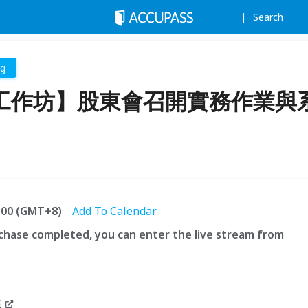
Search
ng
Time工作坊】股東會召開實務作業與
6:00 (GMT+8)
Add To Calendar
hase completed, you can enter the live stream from
統