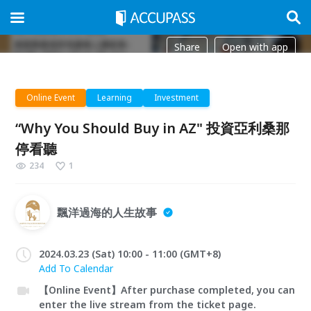
Share
Open with app
Online Event
Learning
Investment
“Why You Should Buy in AZ" 投資亞利桑那
停看聽
234
1
飄洋過海的人生故事
2024.03.23 (Sat) 10:00 - 11:00 (GMT+8)
Add To Calendar
【Online Event】After purchase completed, you can
enter the live stream from the ticket page.