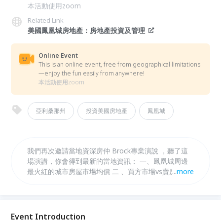
本活動使用zoom
Related Link
美國鳳凰城房地產：房地產投資及管理
Online Event
This is an online event, free from geographical limitations
—enjoy the fun easily from anywhere!
本活動使用zoom
亞利桑那州
投資美國房地產
鳳凰城
我們再次邀請當地資深房仲 Brock專業演說 ，聽了這
場演講，你會得到最新的當地資訊： 一、鳳凰城周邊
最火紅的城市房屋市場均價 二 、買方市場vs賣房市
...
more
場？何時最好入場 三 、超過六成房屋均在上架後二個
月內快速成交--鳳凰城房產深受美國人及海外人士喜愛
的原因
Event Introduction