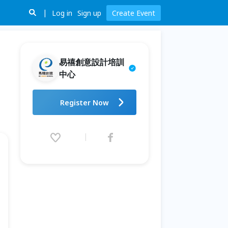
Log in
Sign up
Create Event
易禧創意設計培訓
中心
課程體驗｜VFX影視特效班【3D
Register Now
動畫、廣告、電影規格製作】
2025.04.12 (Sat) 09:30 -
2026.12.31 (Thu) 16:30 (GMT+8)