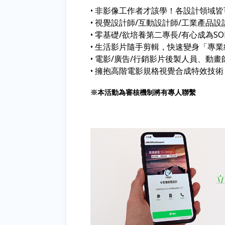
非影像工作者才該學！各設計領域皆
•
視覺設計師/互動設計師/工業產品設
•
零基礎/欲培養第二專長/有心成為S
•
生活影片隨手剪輯，快速變身「專業級
•
電影/廣告/行銷影片後製人員、動
•
擁抱高階電影規格視覺合成特效技術
•
※本活動為審核機制將有專人聯繫