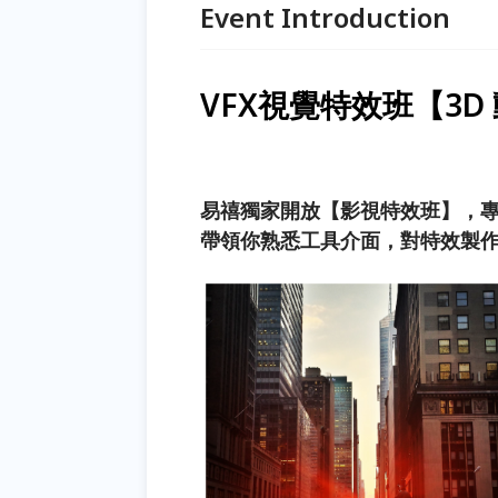
Event Introduction
VFX視覺特效班【3
易禧獨家開放【影視特效班】，
帶領你熟悉工具介面，對特效製