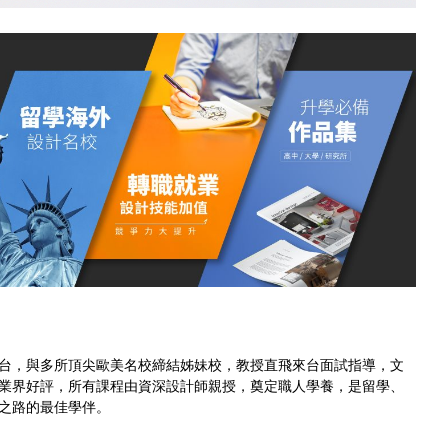
台，與多所頂尖歐美名校締結姊妹校，教授直飛來台面試指導，文
業界好評，所有課程由資深設計師親授，奠定職人學養，是留學、
之路的最佳學伴。