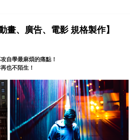
D 動畫、廣告、電影 規格製作】
專攻自學最麻煩的痛點！
作再也不陌生！