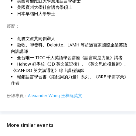
美國哥倫比亞大學應用語言學碩士
美國賓州大學社會語言學碩士
日本早稻田大學學士
經歷：
創勝文教共同創辦人
微軟、聯發科、Deloitte、LVMH 等超過百家國際企業英語
內訓講師
全台唯一 TICC 千人英語學習講座《語言就是力量》講者
Hahow 好學校《3D 英文筆記術》、《英文思維模板術》、
《CAN-DO 英文溝通術》線上課程講師
暢銷語言學習書《搭配詞的力量》系列、《GRE 學霸字彙》
作者
粉絲專頁：
Alexander Wang 王梓沅英文
More similar events