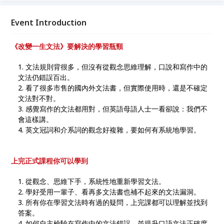
Event Introduction
《改變一生文法》要解決的學習瓶頸
文法規則背很多，但沒有從觀念思維理解，口說和寫作中的
文法仍錯誤百出。
看了很多市售的國內外文法書，但實際使用時，還是不確定
文法對不對。
感覺寫作的文法都用對，但英語母語人士一看卻說：我們不
會這樣講。
英文冠詞和介系詞的觀念好複雜，要如何有系統地學習。
上完正式課程你可以學到
從觀念、思維下手，系統性地重新學習文法。
學好受用一輩子、看再多文法書也補不起來的文法漏洞。
所有你在學習文法時有過的疑問，上完課都可以理解並找到
答案。
如何自主檢驗在寫作中的文法錯誤，並提升口語文法正確度