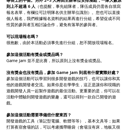
專長上的平衡。另外 2~3 人將由主辦單位安排湊組，一隊人數原
則上不超過 6 人
（也提醒，事先組隊者，隊伍成員仍需各自填寫
報名表單，有欄位可註明隊名供主辦單位識別）。您也可以直接
個人報名，我們根據報名資料的結果再進行分組，希望促成不同
性質的參與者互相討論合作，避免有落單的參與者。
可以現場報名嗎？
很抱歉，由於本活動必須事先進行分組，恕不開放現場報名。
參加這個活動有獎金或獎品嗎？
Game Jam 並不是比賽，所以原則上沒有獎金或獎品。
沒有獎金也沒有獎品，參加 Game Jam 到底有什麼實際好處？
參加這個活動可以學習到很多開發遊戲的技巧，也可以讓你和其
他的遊戲開發者交流。如果你是在學學生，這正是讓你和現職的
遊戲開發人員一起製作遊戲的最佳活動。更重要的是，你可以在
活動中體驗到開發遊戲的樂趣，還可以得到一款自己開發的遊
戲。
參加這個活動需要準備些什麼東西？
開發遊戲的工具（筆記型電腦、軟體等等），基本文具等；如果
打算夜宿會場的話，可以考慮攜帶睡袋（會場沒有床，地板又很