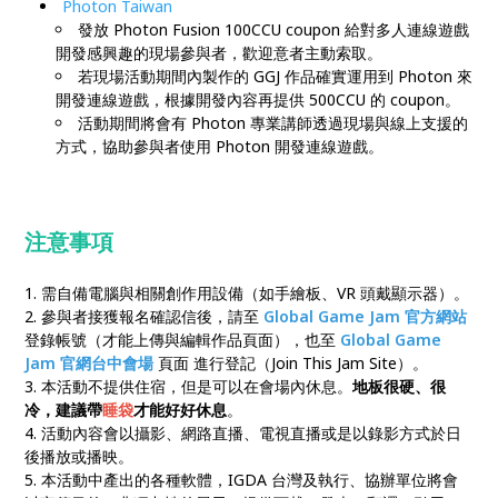
Photon Taiwan
發放 Photon Fusion 100CCU coupon 給對多人連線遊戲
開發感興趣的現場參與者，歡迎意者主動索取。
若現場活動期間內製作的 GGJ 作品確實運用到 Photon 來
開發連線遊戲，根據開發內容再提供 500CCU 的 coupon。
活動期間將會有 Photon 專業講師透過現場與線上支援的
方式，協助參與者使用 Photon 開發連線遊戲。
注意事項
1. 需自備電腦與相關創作用設備（如手繪板、VR 頭戴顯示器）。
2. 參與者接獲報名確認信後，請至
Global Game Jam 官方網站
登錄帳號（才能上傳與編輯作品頁面），也至
Global Game
Jam 官網台中會場
頁面 進行登記（Join This Jam Site）。
3. 本活動不提供住宿，但是可以在會場內休息。
地板很硬、很
冷，建議帶
睡袋
才能好好休息
。
4. 活動內容會以攝影、網路直播、電視直播或是以錄影方式於日
後播放或播映。
5. 本活動中產出的各種軟體，IGDA 台灣及執行、協辦單位將會