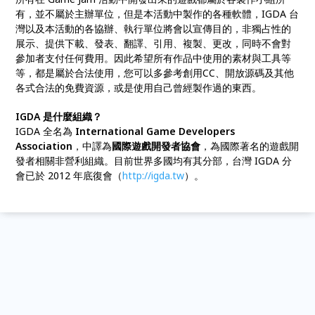
有，並不屬於主辦單位，但是本活動中製作的各種軟體，IGDA 台
灣以及本活動的各協辦、執行單位將會以宣傳目的，非獨占性的
展示、提供下載、發表、翻譯、引用、複製、更改，同時不會對
參加者支付任何費用。因此希望所有作品中使用的素材與工具等
等，都是屬於合法使用，您可以多參考創用CC、開放源碼及其他
各式合法的免費資源，或是使用自己曾經製作過的東西。
IGDA 是什麼組織？
IGDA 全名為
International Game Developers
Association
，中譯為
國際遊戲開發者協會
，為國際著名的遊戲開
發者相關非營利組織。目前世界多國均有其分部，台灣 IGDA 分
會已於 2012 年底復會（
http://igda.tw
）。