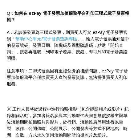
Q：
如何在 ezPay 電子發票加值服務平台列印三聯式電子發票報
帳？
A：若該張發票為三聯式發票，則買受人可於 ezPay 電子發票官
網「
幫助中心單元/電子發票查詢專區
」，輸入電子發票通知信中
的發票號碼、發票日期、隨機碼及圖型驗證碼，點選「開始查
詢」，接著再選取「列印電子發票」按鈕，即可列印電子發票證
明聯。
注意事項：二聯式發票因有重複兌獎的後續問題，ezPay 電子發
票加值服務平台僅供買受人查詢發票資訊，無法提供買受人列印
服務。
※ 工作人員將於過程中進行拍照攝影（包含靜態相片或影片）紀
錄相關活動，參加者報名參與本活動即代表同意無償授權主辦單
位活動期間拍攝照片與影片，於行銷、活動推廣等用途得以重
製、改作、公開傳輸、公開展示、公開發表等方式不限地點、時
間、次數、方式永久使用活動期間所拍攝照片及影片。