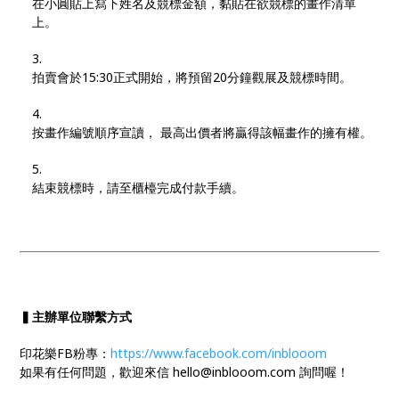
在小圓貼上寫下姓名及競標金額，黏貼在欲競標的畫作清單
上。
拍賣會於15:30正式開始，將預留20分鐘觀展及競標時間。
按畫作編號順序宣讀， 最高出價者將贏得該幅畫作的擁有權。
結束競標時，請至櫃檯完成付款手續。
▍主辦單位聯繫方式
印花樂FB粉專：
https://www.facebook.com/inblooom
如果有任何問題，歡迎來信 hello@inblooom.com 詢問喔！