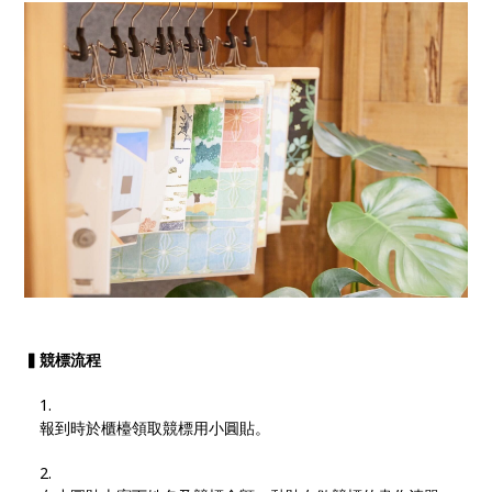
▍競標流程
報到時於櫃檯領取競標用小圓貼。