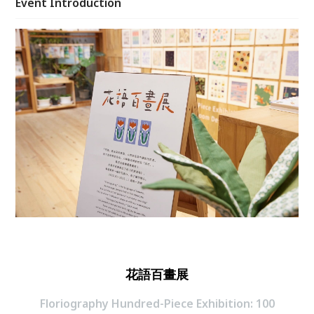
Event Introduction
花語百畫展
Floriography Hundred-Piece Exhibition: 100