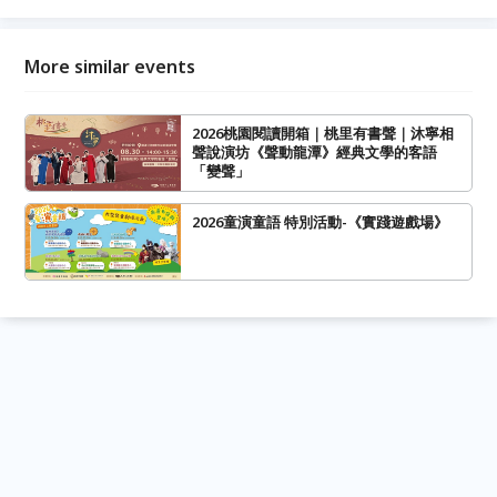
More similar events
2026桃園閱讀開箱｜桃里有書聲｜沐寧相
聲說演坊《聲動龍潭》經典文學的客語
「變聲」
2026童演童語 特別活動-《實踐遊戲場》