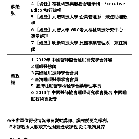
4.
【現任】福祉科技與服務管理學刊－Executive
蘇榮
Editor執行編輯
弘
5.
【經歷】元培科技大學 企業管理系－兼任助理教
授
6.
【經歷】元智大學 GRC老人福祉科技研究中心－
專案經理
7.
【經歷】明新科技大學 旅館事業管理系－兼任講
師
1. 2012
年 中國醫師協會睡眠
研
究學會評審
2.
睡眠醫檢師
3.
美國睡眠技師學會會員
蔡政
4.
臺灣睡眠醫學學會會員
楒
5.
臺灣睡眠醫學檢驗學會榮譽理事長
6. 2013
年 中國醫師協會睡眠
研
究學會提名
中國睡
眠技術貢獻
獎
※主辦單位得視情況保留變動講師、議程變更之權利。
※本課程因人數或其他因素造成課程取消,敬請見諒