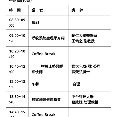
中正路510號）
時 間
議 程
講 師
08:30~09
報到
:00
09:00~10
輔仁大學醫學系
呼吸系統生理學介紹
:20
王雋之 副教授
10:20~10
Coffee Break
:40
10:40~12
智慧床墊與睡
世大化成(股) 公司
:00
眠快篩
蘇榮弘博士
12:00~13
午餐
自理
:30
13:30~14
中台科技大學
居家睡眠健康檢查
:40
蔡政楒 助理教授
14:40~15
Coffee Break