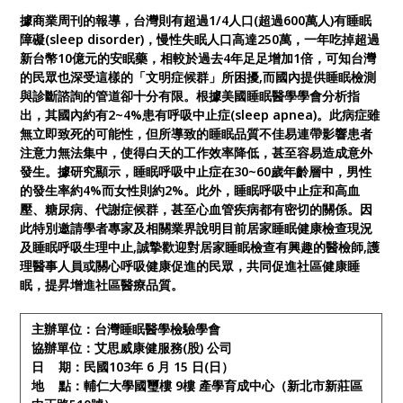
據商業周刊的報導，台灣則有超過1/4人口(超過600萬人)有睡眠
障礙(sleep disorder)，慢性失眠人口高達250萬，一年吃掉超過
新台幣10億元的安眠藥，相較於過去4年足足增加1倍，可知台灣
的民眾也深受這樣的「文明症候群」所困擾,而國內提供睡眠檢測
與診斷諮詢的管道卻十分有限。根據美國睡眠醫學學會分析指
出，其國內約有2~4%患有呼吸中止症(sleep apnea)。此病症雖
無立即致死的可能性，但所導致的睡眠品質不佳易連帶影響患者
注意力無法集中，使得白天的工作效率降低，甚至容易造成意外
發生。
據研究顯示，睡眠呼吸中止症在30~60歲年齡層中，男性
的發生率約4%而女性則約2%。此外，睡眠呼吸中止症和高血
壓、糖尿病、代謝症候群，甚至心血管疾病都有密切的關係。
因
此特別邀請學者專家及相關業界說明目前居家睡眠健康檢查現況
及睡眠呼吸生理中止
,誠摯歡迎對居家睡眠檢查有興趣的醫檢師,護
理醫事人員或關心呼吸健康促進的民眾，共同促進社區健康睡
眠，提昇增進社區醫療品質。
主辦單位：台灣睡眠醫學檢驗學會
協辦單位：艾思威康健服務(股) 公司
日 期：民國103年 6 月 15 日(日）
地 點：輔仁大學國璽樓 9樓 產學育成中心（
新北市新莊區