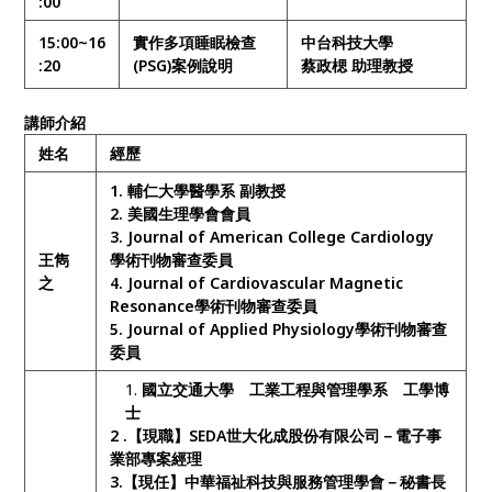
:00
15:00~16
實作多項睡眠檢查
中台科技大學
:20
(PSG)案例說明
蔡政楒 助理教授
講師介紹
姓名
經歷
1.
輔仁大學醫學系
副
教
授
2.
美國生理學會會員
3. Journal of American College Cardiology
王雋
學術刊物審
查
委員
之
4. Journal of Cardiovascular Magnetic
Resonance
學術刊物審
查
委員
5. Journal of Applied Physiology
學術刊物審
查
委員
國立交通大學 工業工程與管理學系 工學博
士
2 .
【現職】SEDA世大化成股份有限公司－電子事
業部專案經理
3.
【現任】中華福祉科技與服務管理學會－秘書長