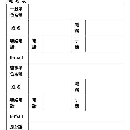
~
報
名
表
~
一般單
位名稱
職
姓 名
稱
聯絡電
電
手
話
話
機
E-mail
醫事單
位名稱
職
姓 名
稱
聯絡電
電
手
話
話
機
E-mail
身分證