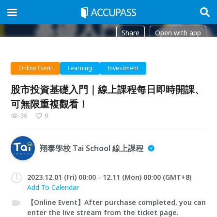
Share
Open with app
Online Event
Learning
Investment
股市投資基礎入門｜線上課程每日即時開課、
可無限重複觀看！
36
0
翔泰學校 Tai School 線上課程
2023.12.01 (Fri) 00:00 - 12.11 (Mon) 00:00 (GMT+8)
Add To Calendar
【Online Event】After purchase completed, you can
enter the live stream from the ticket page.