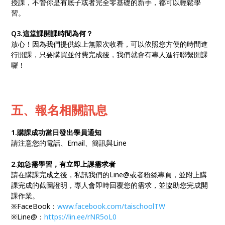
授課，不管你是有底子或者完全零基礎的新手，都可以輕鬆學
習。
Q3.這堂課開課時間為何？
放心！因為我們提供線上無限次收看，可以依照您方便的時間進
行開課，只要購買並付費完成後，我們就會有專人進行聯繫開課
囉！
五、報名相關訊息
1.購課成功當日發出學員通知
請注意您的電話、Email、簡訊與Line
2.如急需學習，有立即上課需求者
請在購課完成之後，私訊我們的Line@或者粉絲專頁，並附上購
課完成的截圖證明，專人會即時回覆您的需求，並協助您完成開
課作業。
※FaceBook：
www.facebook.com/taischoolTW
※Line@：
https://lin.ee/rNR5oL0