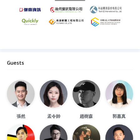
Guests
張然
孟令帥
趙樹森
郭嘉真