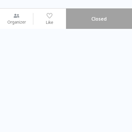
Closed
Organizer
Like
You may like
2026.08.15 (Sat) - 08.22 (Sat)
2026.08.15 (Sat) - 0
【親子手作體驗】哈東派對！
「共織宇宙」
比哈皮、東窩蕊
共織宇宙】 
Taipei City
New Taipei C
#
歡迎新手
879
7
#
植物生態瓶