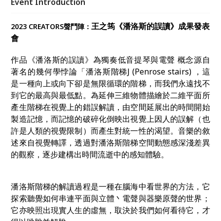
Event Introduction
王之筠《潘洛斯的誤讀》成果發表
2023 CREATORS聲鬥陣：
會
作品《潘洛斯的誤讀》為獨奏低音提琴與電聲 概念源自
著名的幾何學悖論「潘洛斯階梯J (Penrose stairs) ，這
是一種向上或向下卻是無限循環的階梯，而我們永遠找不
到它的最高與最低點。為延伸三維物體描繪於二維平面所
產生階梯在視覺上的錯誤解讀，由空間延展出的時間開始
製造記憶，而記憶的破碎化倒映出視覺上因人的誤解（也
許是人類的視覺限制）而產生對統一性的渴望。音樂的敘
述來自視覺轉譯，透過對潘洛斯階梯空間動態感深淺差異
的觀察，逐步建構出時間流逝中的感知體驗。
潘洛斯階梯的解讀過程是一種在腦海中看世界的方法，它
探索聽覺如何串連平面與立體丶電聲與器樂原聲的世界；
它亦映照出現實人生的虛無，取決於我們如何看待它，才