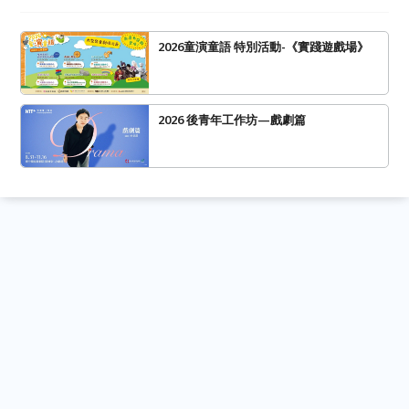
2026童演童語 特別活動-《實踐遊戲場》
2026 後青年工作坊—戲劇篇