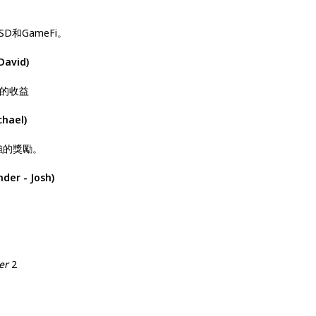
和GameFi。
David)
多的收益
chael)
強的獎勵。
der - Josh)
er
2