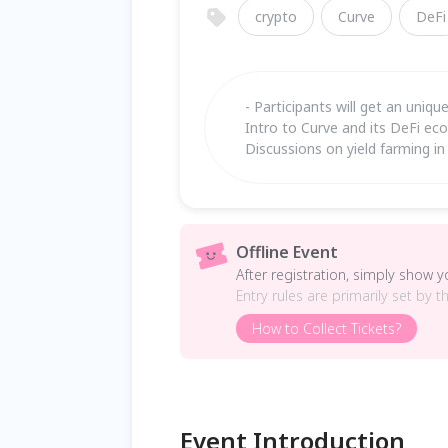
crypto
Curve
DeFi
- Participants will get a
Intro to Curve and its DeFi eco
Discussions on yield farming i
Offline Event
After registration, simply show 
Entry rules are primarily set by t
How to Collect Tickets?
Event Introduction