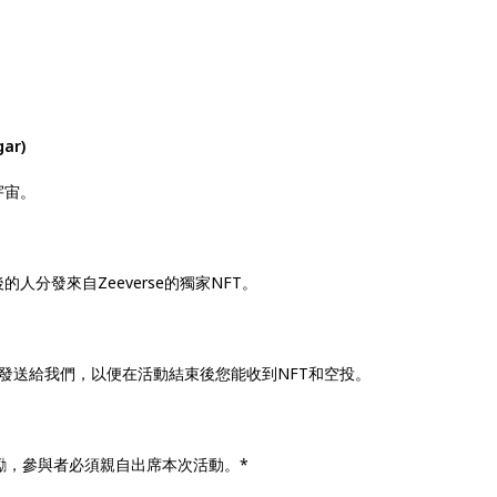
。
gar)
宇宙。
分發來自Zeeverse的獨家NFT。
發送給我們，以便在活動結束後您能收到NFT和空投。
勵，參與者必須親自出席本次活動。*