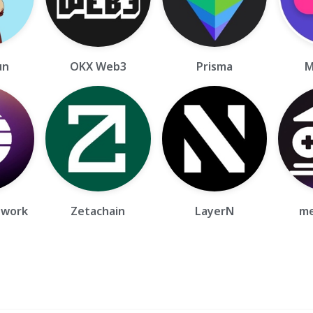
un
OKX Web3
Prisma
M
twork
Zetachain
LayerN
me