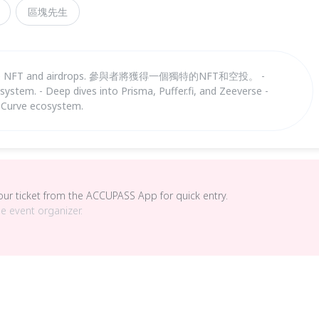
區塊先生
n unique NFT and airdrops. 參與者將獲得一個獨特的NFT和空投。 -
system. - Deep dives into Prisma, Puffer.fi, and Zeeverse -
n Curve ecosystem.
your ticket from the ACCUPASS App for quick entry.
he event organizer.