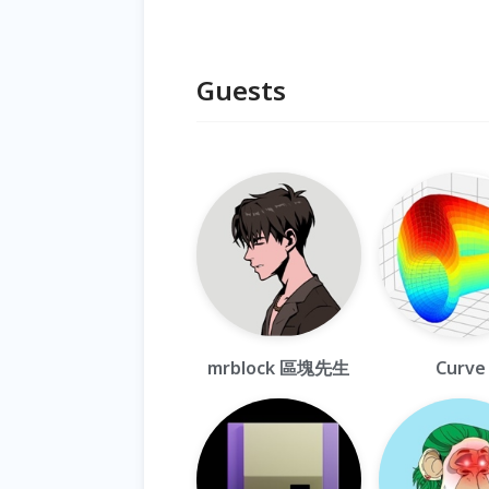
Guests
mrblock 區塊先生
Curve