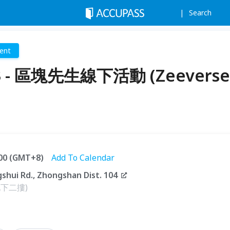
Search
ent
023 - 區塊先生線下活動 (Zeeverse
:00 (GMT+8)
Add To Calendar
hui Rd., Zhongshan Dist. 104
(地下二摟)