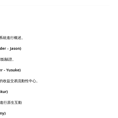
生態系統進行概述。
der - Jason)
節點驗證。
r - Yusuke)
為動力的收益交易流動性中心。
nkur)
鏈進行原生互動
my)