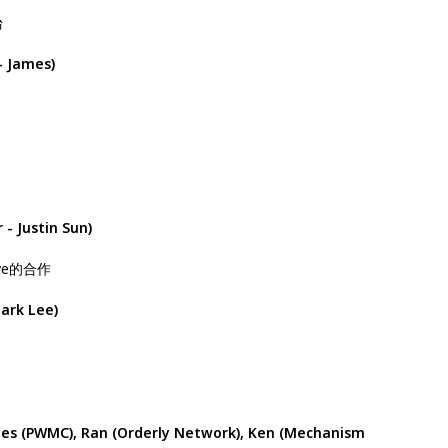
台
- James)
）
- Justin Sun)
ve的合作
Mark Lee)
 (PWMC), Ran (Orderly Network), Ken (Mechanism