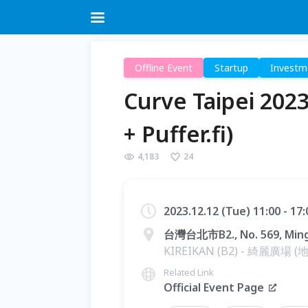
Offline Event
Startup
Investm
Curve Taipei 2
+ Puffer.fi)
4,183
24
2023.12.12 (Tue) 11:00 - 17
台灣台北市B2., No. 569, Mings
KIREIKAN (B2) - 綺麗廣場 
Related Link
Official Event Page