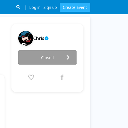
Log in
Sign up
Create Event
Chris
Curve Taipei 2023 - 區塊先生
Closed
線下活動 (Zeeverse +
Puffer.fi)
2023.12.12 (Tue) 11:00 - 17:00
(GMT+8)