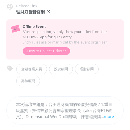
Related Link
理財好聲音官網
Offline Event
After registration, simply show your ticket from the
ACCUPASS App for quick entry.
Entry rules are primarily set by the event organizer.
How to Collect Tickets?
金融從業人員
投資顧問
理財顧問
壽險顧問
本次論壇主題是：台美理財顧問的發展與借鏡 / 1.重量
級嘉賓：投信投顧公會劉宗聖理事長（aka.台灣ETF教
父)、Dimensional Wei Dai副總裁、陳慧瑾美國財務規
...
more
劃師CFP®、阿爾發投顧陳志彥董事長等人~ 2.費用實
惠：外面聽一場演講絕對破千，論壇輸入優惠代碼