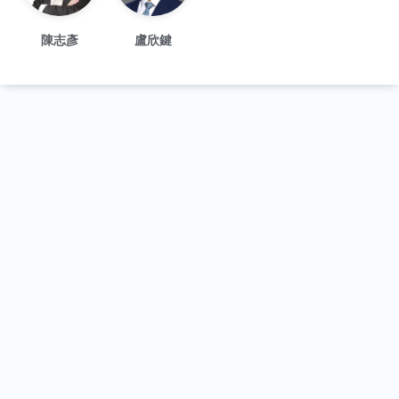
陳志彥
盧欣鍵