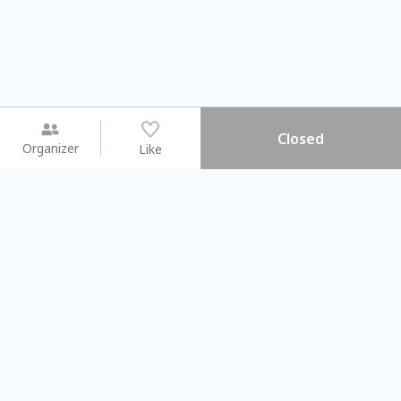
Closed
Organizer
Like
You may like
2026.08.15 (Sat) - 08.22 (Sat)
2026.08.15 (Sat) - 0