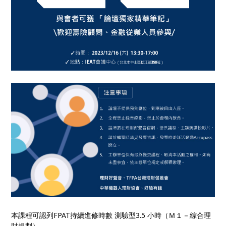
本課程可認列FPAT持續進修時數 測驗型3.5 小時（Ｍ１－綜合理
財規劃）