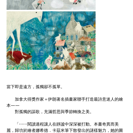
當下即是遠方，孤獨卻不孤單。
加拿大得獎作家＋伊朗著名插畫家聯手打造最詩意迷人的繪
本——
對孤獨的謳歌，充滿哲思與季節轉換之美。
「⋯⋯閱讀過程讓人在靜謐中深深被打動。本書奇異而美
麗，歸功於繪者娜希德．卡茲米筆下散發出的謎樣魅力，她的圖