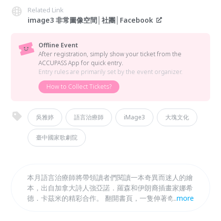
Related Link
image3 非常圖像空間│社團│Facebook
Offline Event
After registration, simply show your ticket from the
ACCUPASS App for quick entry.
Entry rules are primarily set by the event organizer.
How to Collect Tickets?
吳雅婷
語言治療師
iMage3
大塊文化
臺中國家歌劇院
本月語言治療師將帶領讀者們閱讀一本奇異而迷人的繪
本，出自加拿大詩人強亞諾．羅森和伊朗裔插畫家娜希
德．卡茲米的精彩合作。 翻開書頁，一隻伸著奇異長
...
more
腿、羽毛無色的鳥兒倚著屋頂煙囪，無所事事、百無聊
賴。牠置身鳥群中，卻依舊感到孤獨。 某一天，