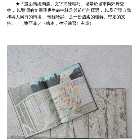
★「畫面繽紛絢麗、文字簡練精巧、場景於城市與郊野交
替， 以豐潤的文圖呼應生命中駐足與前行的擇選， 以及守護自我
和與人同行的轉換， 輕輕吟誦，是一份溫柔的理解、堅定的支
持。」（劉亞菲／〈繪本，生活練習〉主筆）