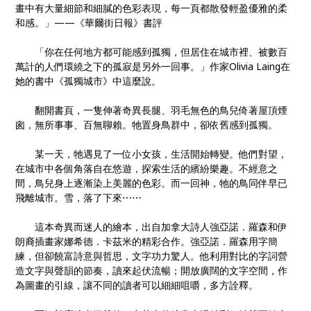
畫中有大量細節和細膩的色彩表現，每一頁都散發輕盈優雅的柔
和感。」——《華爾街日報》書評
「你在任何地方都可能感到孤獨，但居住在城市裡、被數百
萬計的人們環繞之下的孤寂是另外一回事。」作家Olivia Laing在
她的書中《孤獨城市》中這麼說。
翻開書頁，一隻伸著奇異長腿、羽毛無色的鳥兒倚著屋頂煙
囪，無所事事、百無聊賴。牠置身鳥群中，卻依舊感到孤獨。
某一天，牠遇見了一位小女孩，生活開始轉變。他們對望，
在城市中各個角落自在悠遊，探索生活的繽紛樂趣。不經意之
間，鳥兒身上逐漸染上美麗的色彩。而一回神，牠的鳥同伴早已
飛離城市。雪，落了下來⋯⋯
這本奇異而迷人的繪本，出自加拿大詩人強亞諾．羅森和伊
朗裔插畫家娜希德．卡茲米的精彩合作。強亞諾．羅森用字簡
練，但卻饒富詩意與哲思，文字功力驚人。他利用對比的字詞營
造文字與聲韻的節奏，讀來起伏流暢；開放廣闊的文字空間，作
為圖畫的引線，讓不同的讀者可以細細咀嚼，多方詮釋。