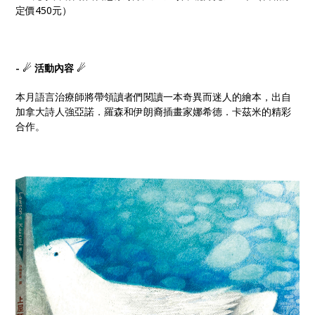
定價450元）
- ☄ 活動內容 ☄
本月語言治療師將帶領讀者們閱讀一本奇異而迷人的繪本，出自
加拿大詩人強亞諾．羅森和伊朗裔插畫家娜希德．卡茲米的精彩
合作。