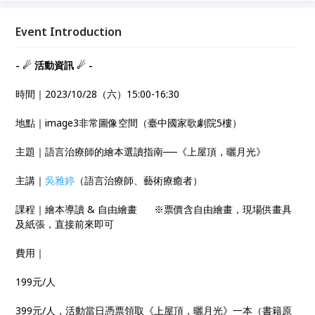
牠遇見了一位小女孩，生活開始轉變。他們對望，在城
市中各個角落自在悠遊，探索生活的繽紛樂趣。不經意
Event Introduction
之間，鳥兒身上逐漸染上美麗的色彩。而一回神，牠的
鳥同伴早已飛離城市。雪，落了下來⋯⋯
- ☄ 活動資訊 ☄ -
時間｜2023/10/28（六）15:00-16:30
地點｜image3非常圖像空間（臺中國家歌劇院5樓）
主題｜語言治療師的繪本選讀指南──《上屋頂，曬月光》
主講｜
吳雅婷
（語言治療師、藝術療癒者）
課程｜繪本導讀 & 自由繪畫 ※票價含自由繪畫，現場供畫具
及紙張，直接前來即可
費用｜
199元/人
399元/人，活動當日憑票領取《上屋頂，曬月光》一本（書籍原