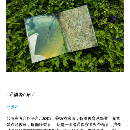
- ☄ 講者介紹 ☄ -
吳雅婷
台灣高考合格語言治療師，藝術療癒者，特殊教育系畢業，兒童
體適能教練，瑜伽練習者。 我是一個溝通觀察者與帶領者，擅長