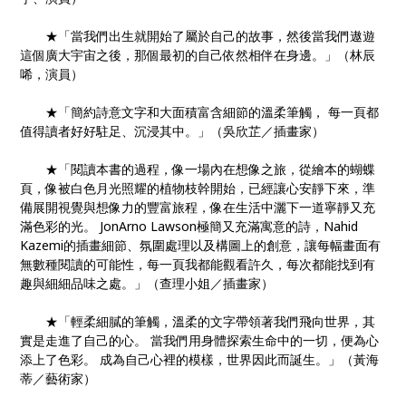
★「當我們出生就開始了屬於自己的故事，然後當我們遨遊
這個廣大宇宙之後，那個最初的自己依然相伴在身邊。」（林辰
唏，演員）
★「簡約詩意文字和大面積富含細節的溫柔筆觸， 每一頁都
值得讀者好好駐足、沉浸其中。」（吳欣芷／插畫家）
★「閱讀本書的過程，像一場內在想像之旅，從繪本的蝴蝶
頁，像被白色月光照耀的植物枝幹開始，已經讓心安靜下來，準
備展開視覺與想像力的豐富旅程，像在生活中灑下一道寧靜又充
滿色彩的光。 JonArno Lawson極簡又充滿寓意的詩，Nahid
Kazemi的插畫細節、氛圍處理以及構圖上的創意，讓每幅畫面有
無數種閱讀的可能性，每一頁我都能觀看許久，每次都能找到有
趣與細細品味之處。」（查理小姐／插畫家）
★「輕柔細膩的筆觸，溫柔的文字帶領著我們飛向世界，其
實是走進了自己的心。 當我們用身體探索生命中的一切，便為心
添上了色彩。 成為自己心裡的模樣，世界因此而誕生。」（黃海
蒂／藝術家）