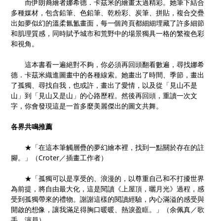
而伊朗裔繪者娜希德．卡茲米的繪畫太過精彩。她筆下結合
多種媒材，包含鉛筆、色鉛筆、乾粉彩、炭筆、拼貼，複合交疊
出如夢似幻的溫柔氤氳畫面，每一個跨頁都細細埋藏了許多細節
和肌理質感，同時賦予城市和荒野中的場景獨具一格的繁複色彩
和視角。
這本書看一遍絕對不夠，你必須再回頭翻看數遍，尋找娜希
德．卡茲米織進圖畫中的各種線索。她畫出了時間、季節，畫出
了孤獨、尋找自我，也或許，畫出了愛情，以及從「見山不是
山」到「見山又是山」的心路歷程。然後再回頭，重讀一次文
字，你會發現這是一首多麼美麗傑出的圖文共舞。
各界共鳴推薦
★「在這本筆觸層疊的夢幻繪本裡，找到一點關於存在的註
腳。」（Croter／插畫工作者）
★「孤獨可以是享受的、浪漫的，以尊重自己和不打擾世界
為前提，將自由最大化，這是閱讀《上屋頂，曬月光》過程，感
受到孤獨帶來的禮物。謝謝這樣的閱讀經驗，內心滿溢的感受與
開啟的想像，讓我滿足得胸口暖暖、熱淚盈眶。」（余佩真／歌
手、演員）