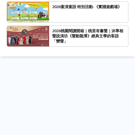
2026童演童語 特別活動-《實踐遊戲場》
2026桃園閱讀開箱｜桃里有書聲｜沐寧相
聲說演坊《聲動龍潭》經典文學的客語
「變聲」