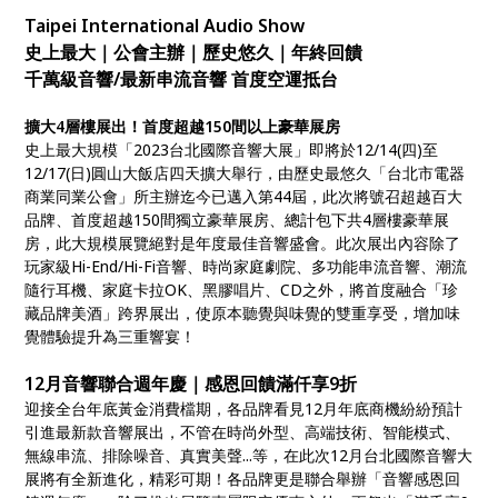
提升為三重響宴！
Taipei International Audio Show
史上最大｜公會主辦｜歷史悠久｜年終回饋
千萬級音響/最新串流音響 首度空運抵台
擴大4層樓展出！首度超越150間以上豪華展房
史上最大規模「2023台北國際音響大展」即將於12/14(四)至
12/17(日)圓山大飯店四天擴大舉行，由歷史最悠久「台北市電器
商業同業公會」所主辦迄今已邁入第44屆，此次將號召超越百大
品牌、首度超越150間獨立豪華展房、總計包下共4層樓豪華展
房，此大規模展覽絕對是年度最佳音響盛會。此次展出內容除了
玩家級Hi-End/Hi-Fi音響、時尚家庭劇院、多功能串流音響、潮流
隨行耳機、家庭卡拉OK、黑膠唱片、CD之外，將首度融合「珍
藏品牌美酒」跨界展出，使原本聽覺與味覺的雙重享受，增加味
覺體驗提升為三重響宴！
12月音響聯合週年慶｜感恩回饋滿仟享9折
迎接全台年底黃金消費檔期，各品牌看見12月年底商機紛紛預計
引進最新款音響展出，不管在時尚外型、高端技術、智能模式、
無線串流、排除噪音、真實美聲...等，在此次12月台北國際音響大
展將有全新進化，精彩可期！各品牌更是聯合舉辦「音響感恩回