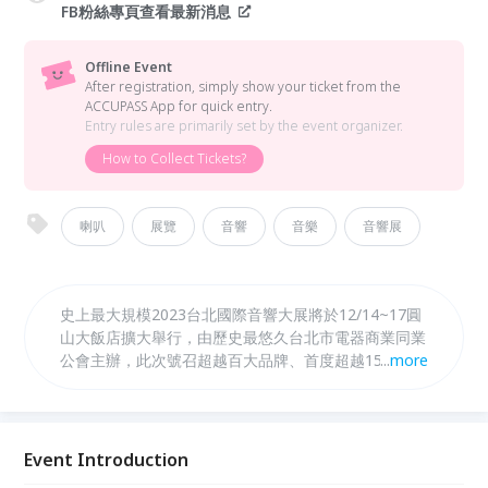
FB粉絲專頁查看最新消息
Offline Event
After registration, simply show your ticket from the
ACCUPASS App for quick entry.
Entry rules are primarily set by the event organizer.
How to Collect Tickets?
喇叭
展覽
音響
音樂
音響展
史上最大規模2023台北國際音響大展將於12/14~17圓
山大飯店擴大舉行，由歷史最悠久台北市電器商業同業
公會主辦，此次號召超越百大品牌、首度超越150間獨
...
more
立豪華展房、總計包下共4層樓，絕對是年度最佳音響
盛會。展出內容除了玩家級Hi-End/Hi-Fi音響、時尚家
庭劇院、多功能串流音響、潮流隨行耳機、家庭卡拉
OK、黑膠唱片、CD之外，將首度融合珍藏品牌美酒跨
Event Introduction
界展出，使原本聽覺與味覺的雙重享受，增加味覺體驗