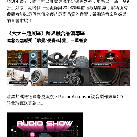
饋週年慶」，除了推出展覽專屬限定優惠之外，更祭出「滿千享9
折」好康，期盼搭上聖誕節與2024跨年前這歡樂氣氛，獻給所有
參觀者能以最優惠價格獲得最高品質的音響，帶動這音樂與娛樂
的音響市場！
《六大主題展區》跨界融合品酒專區
邀您蒞臨感受「聽覺/視覺/味覺」三重響宴
購票加碼送德國老虎魚旗下Paular Accoustic調音製作限量CD，
限量珍藏送完為止。