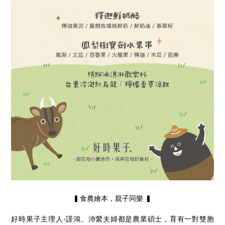
▍食農繪本，親子同樂 ▍
好時果子主理人-謹鴻、沛縈夫婦都是農業碩士，育有一對雙胞