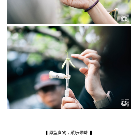
▍原型食物，繽紛果味 ▍