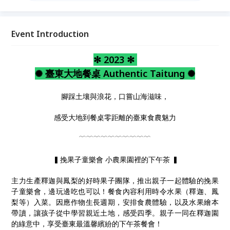
習親近土地，感受四季。親子一同在釋迦園的綠意中，
享受臺東最溫馨繽紛的下午茶餐會！
Event Introduction
✻ 2023 ✻
✺ 臺東大地餐桌 Authentic Taitung ✺
腳踩土壤與浪花，口嘗山海滋味，
感受大地到餐桌零距離的臺東食農魅力
﹋﹋﹋﹋﹋﹋﹋﹋﹋﹋
▍挽果子童樂會 小農果園裡的下午茶 ▍
主力生產釋迦與鳳梨的好時果子團隊，推出親子一起體驗的挽果
子童樂會，邊玩邊吃也可以！餐食內容利用時令水果（釋迦、鳳
梨等）入菜。因應作物生長週期，安排食農體驗，以及水果繪本
帶讀，讓孩子從中學習親近土地，感受四季。親子一同在釋迦園
的綠意中，享受臺東最溫馨繽紛的下午茶餐會！