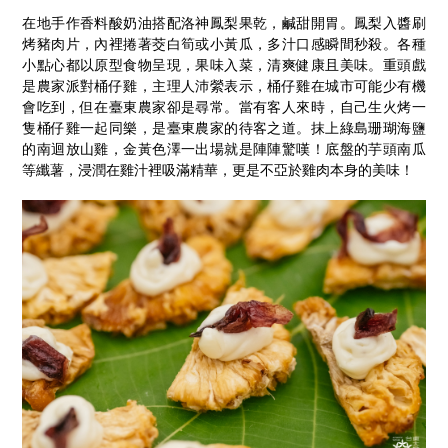
在地手作香料酸奶油搭配洛神鳳梨果乾，鹹甜開胃。鳳梨入醬刷
烤豬肉片，內裡捲著茭白筍或小黃瓜，多汁口感瞬間秒殺。各種
小點心都以原型食物呈現，果味入菜，清爽健康且美味。重頭戲
是農家派對桶仔雞，主理人沛縈表示，桶仔雞在城市可能少有機
會吃到，但在臺東農家卻是尋常。當有客人來時，自己生火烤一
隻桶仔雞一起同樂，是臺東農家的待客之道。抹上綠島珊瑚海鹽
的南迴放山雞，金黃色澤一出場就是陣陣驚嘆！底盤的芋頭南瓜
等纖薯，浸潤在雞汁裡吸滿精華，更是不亞於雞肉本身的美味！