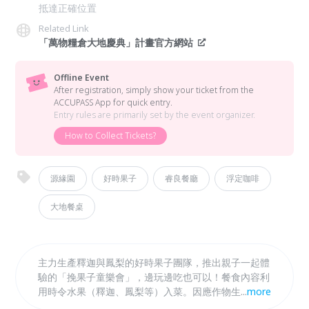
抵達正確位置
Related Link
「萬物糧倉大地慶典」計畫官方網站
Offline Event
After registration, simply show your ticket from the
ACCUPASS App for quick entry.
Entry rules are primarily set by the event organizer.
How to Collect Tickets?
源緣園
好時果子
睿良餐廳
浮定咖啡
大地餐桌
主力生產釋迦與鳳梨的好時果子團隊，推出親子一起體
驗的「挽果子童樂會」，邊玩邊吃也可以！餐食內容利
用時令水果（釋迦、鳳梨等）入菜。因應作物生長週
...
more
期，安排食農體驗，以及水果繪本帶讀，讓孩子從中學