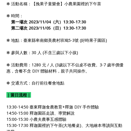
✻ 活動名稱：【挽果子童樂會】小農果園裡的下午茶
✻ 時間：
第一場次 2023/11/04
（六）13:30-17:30
第二場次 2023/11/05
（日）13:30-17:30
✻ 地點：臺東縣卑南鄉美農村班鳩5-3號 (好時果子園區)
✻ 參與人數：30 人 (不含三歲以下小孩)
✻ 活動費用：1280
元 / 人 (3歲以下不佔桌不收費。3-7 歲半價優
惠，含餐不含 DIY 體驗材料，親子共同操作。
✻ 交通方式：自行前往餐會地點
｜當日流程｜
13:30-14:50 臺東釋迦食農教育+釋迦 DIY 手作體驗
14:50-15:00 釋迦園區走讀、導覽解說
15:00-15:30 小農夫農事五感體驗
15:30-17:30 釋迦園裡的下午茶(大地餐桌)、大地繪本導讀與互動