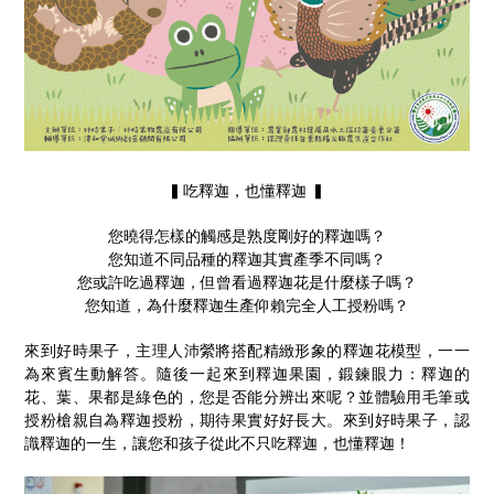
▍吃釋迦，也懂釋迦 ▍
您曉得怎樣的觸感是熟度剛好的釋迦嗎？
您知道不同品種的釋迦其實產季不同嗎？
您或許吃過釋迦，但曾看過釋迦花是什麼樣子嗎？
您知道，為什麼釋迦生產仰賴完全人工授粉嗎？
來到好時果子，主理人沛縈將搭配精緻形象的釋迦花模型，一一
為來賓生動解答。隨後一起來到釋迦果園，鍛鍊眼力：釋迦的
花、葉、果都是綠色的，您是否能分辨出來呢？並體驗用毛筆或
授粉槍親自為釋迦授粉，期待果實好好長大。來到好時果子，認
識釋迦的一生，讓您和孩子從此不只吃釋迦，也懂釋迦！