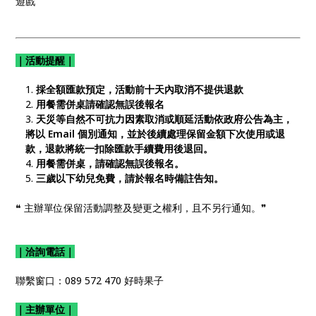
遊戲
｜活動提醒｜
採全額匯款預定，活動前十天內取消不提供退款
用餐需併桌請確認無誤後報名
天災等自然不可抗力因素取消或順延活動依政府公告為主，
將以 Email 個別通知，並於後續處理保留金額下次使用或退
款，退款將統一扣除匯款手續費用後退回。
用餐需併桌，請確認無誤後報名。
三歲以下幼兒免費，請於報名時備註告知。
❝ 主辦單位保留活動調整及變更之權利，且不另行通知。❞
｜洽詢電話｜
聯繫窗口：089 572 470 好時果子
｜主辦單位｜