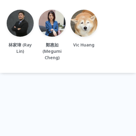
林家瑋 (Ray
鄭惠如
Vic Huang
Lin)
(Megumi
Cheng)