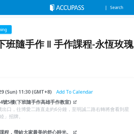
Search
ning
班隨手作 ‖ 手作課程-永恆玫瑰
.29 (Sun) 11:30 (GMT+8)
Add To Calendar
4號5樓(下班隨手作高雄手作教室)
號出口，往博愛二路直走約6分鐘，至明誠二路右轉將會看到星
睦」招牌。
課程，帶給大家最美的舒心時光。