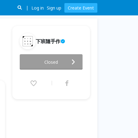
Log in
Sign up
Create Event
下班隨手作
【高雄十月場次】下班隨手作 ‖
Closed
手作課程-永恆玫瑰玻璃盅永生花
燈
2023.10.08 (Sun) 12:30 - 10.29
(Sun) 11:30 (GMT+8)