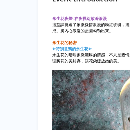
永生花夜燈-在夜裡綻放著浪漫
這堂課挑選了象徵愛情浪漫的粉紅玫瑰，搭
成。將內心浪漫的藍圖勾勒出來。
永生花的秘密
✨特別意義的永生花✨
永生花的暗喻象徵濃厚的情感，不只是親情
理將花的美封存，讓花朵綻放她的美。