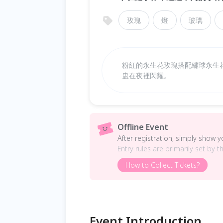
玫瑰
燈
玻璃
粉紅的永生花玫瑰搭配繡球永生
盅在夜裡閃耀。
Offline Event
After registration, simply show 
Entry rules are primarily set by t
How to Collect Tickets?
Event Introduction