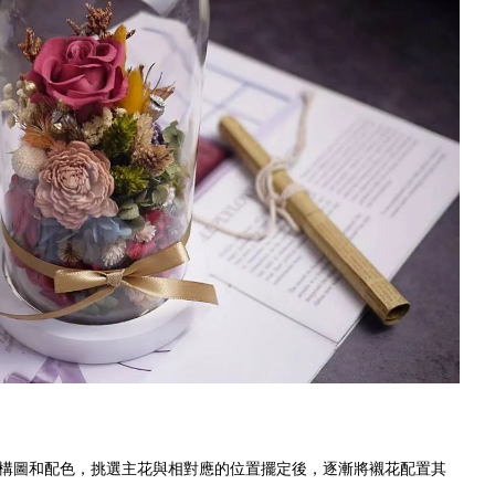
構圖和配色，挑選主花與相對應的位置擺定後，逐漸將襯花配置其