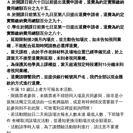
Ａ.於開課日前六十日以前提出退費申請者，退費為約定實際繳納
費用總額百分之九十五。
Ｂ.於開課日前第五十九日至第八日提出退費申請者，退費為約定
實際繳納費用總額百分之九十。
Ｃ.學生於開課日前第七日至第一日提出退費申請者，退費為約定
實際繳納費用總額百分之八十。
。延期限制後2個月內場次，並主動告知場次，如未告知視同棄
權，不能配合延期時間請務必選擇退費。
。當天課程，由於手作老師材料及場地位置已經準備完成，於上
課當天不接受退費與延期，未到者視同棄權。
。為保護其他學員上課權益，當天超過預定時段遲到15分鐘未到
者視同棄權。
。退費請聯繫我們，並提供銀行帳號與戶名，我們全部以現金匯
款的方式進行退費。
・年滿 10 歲以上者方可報名本活動。
・限購票者參與，未購票者不得陪同入場及共同參與，除非是小
孩無法獨立完成須由一位爸媽協助，或是有特例情況需要親子一
起參與則不在此限，可致電到店裡提前詢問唷！
・若活動開始日二天前該場次報名人數未達 最低人數，下班隨手
作 有權取消該場次活動，並通知更換活動場次或全額退款。
・活動請準時入場，為了讓體驗活動順利進行，請注意不要遲
到。