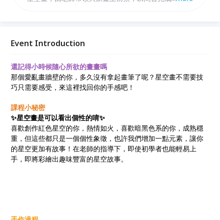
畫作，之後再將星空畫放入相框中，可以變成屬於自己
的手作居家裝飾，讓家裡不起眼的角落變成美麗的空
間。手作老師，會細心講解流程並教導作畫簡易技巧，
讓不會畫畫或是第一次畫畫的人，都可作出令人驚豔的
Event Introduction
星空畫作，大家快來體驗吧!
還記得小時候隨心所欲的畫畫嗎
那個愛亂畫牆壁的你，多久沒有拿起畫筆了呢？星空畫不需要技
巧只需要感受，來這裡找回你的手感吧！
課程小秘密
✨星空畫是可以看出個性的唷✨
喜歡創作紅色星空的你，熱情如火，喜歡暗黑色系的你，成熟穩
重，但這些都只是一個個性象徵，也許我們增加一點元素，讓你
的星空更加有故事！在老師的指導下，即使初學者也能輕易上
手，即將彩繪出趣味豐富的星空故事。
手作過程