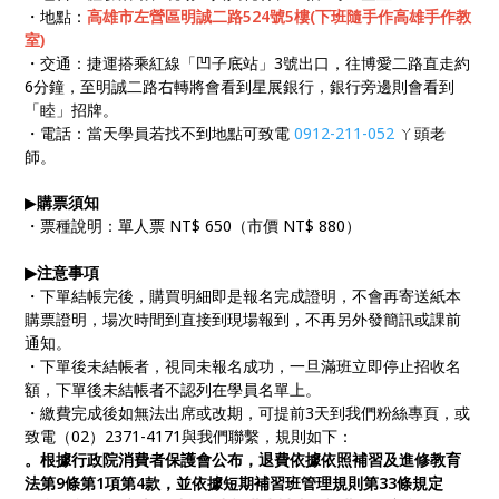
・地點：
高雄市左營區明誠二路524號5樓(下班隨手作高雄手作教
室)
・交通：捷運搭乘紅線「凹子底站」3號出口，往博愛二路直走約
6分鐘，至明誠二路右轉將會看到星展銀行，銀行旁邊則會看到
「睦」招牌。
・電話：當天學員若找不到地點可致電
0912-211-052
ㄚ頭老
師。
▶
購票須知
・票種說明：單人票 NT$ 650（市價 NT$ 880）
▶
注意事項
・下單結帳完後，購買明細即是報名完成證明，不會再寄送紙本
購票證明，場次時間到直接到現場報到，不再另外發簡訊或課前
通知。
・下單後未結帳者，視同未報名成功，一旦滿班立即停止招收名
額，下單後未結帳者不認列在學員名單上。
・繳費完成後如無法出席或改期，可提前3天到我們粉絲專頁，或
致電（02）2371-4171與我們聯繫，規則如下：
。根據行政院消費者保護會公布，退費依據依照補習及進修教育
法第9條第1項第4款，並依據短期補習班管理規則第33條規定