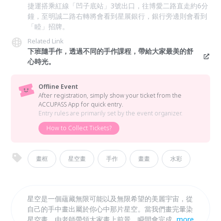
捷運搭乘紅線「凹子底站」3號出口，往博愛二路直走約6分
鐘，至明誠二路右轉將會看到星展銀行，銀行旁邊則會看到
「睦」招牌。
Related Link
下班隨手作，透過不同的手作課程，帶給大家最美的舒
心時光。
Offline Event
After registration, simply show your ticket from the
ACCUPASS App for quick entry.
Entry rules are primarily set by the event organizer.
How to Collect Tickets?
畫框
星空畫
手作
畫畫
水彩
星空是一個蘊藏無限可能以及無限希望的美麗宇宙，從
自己的手中畫出屬於你心中那片星空。當我們畫完暈染
星空畫，由老師帶領大家畫上前景，瞬間會完成高質感
...
more