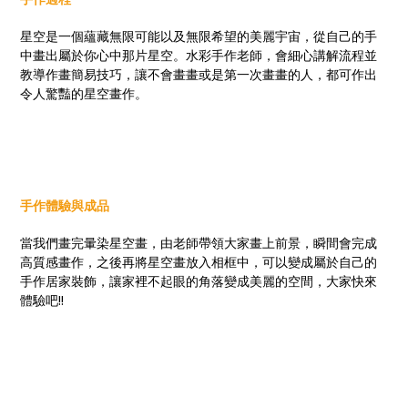
星空是一個蘊藏無限可能以及無限希望的美麗宇宙，從自己的手
中畫出屬於你心中那片星空。水彩手作老師，會細心講解流程並
教導作畫簡易技巧，讓不會畫畫或是第一次畫畫的人，都可作出
令人驚豔的星空畫作。
手作體驗與成品
當我們畫完暈染星空畫，由老師帶領大家畫上前景，瞬間會完成
高質感畫作，之後再將星空畫放入相框中，可以變成屬於自己的
手作居家裝飾，讓家裡不起眼的角落變成美麗的空間，大家快來
體驗吧!!