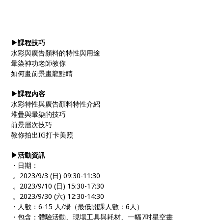
▶課程技巧
水彩與廣告顏料的特性與用途
暈染神功老師教你
如何畫前景畫龍點睛
▶課程內容
水彩特性與廣告顏料特性介紹
堆疊與暈染的技巧
前景層次技巧
教你拍出IG打卡美照
▶活動資訊
・日期：
。2023/9/3 (日) 09:30-11:30
。2023/9/10 (日) 15:30-17:30
。2023/9/30 (六) 12:30-14:30
・人數：6-15 人/場（最低開課人數：6人）
・包含：體驗活動、現場工具與耗材、一幅7吋星空畫