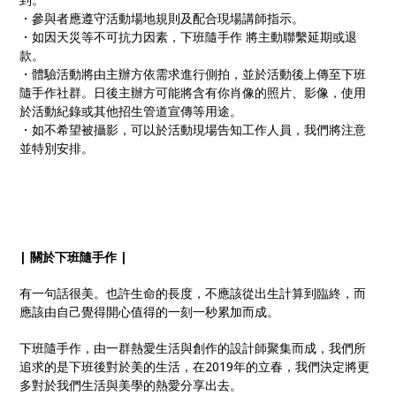
・參與者應遵守活動場地規則及配合現場講師指示。
・如因天災等不可抗力因素，下班隨手作 將主動聯繫延期或退
款。
・體驗活動將由主辦方依需求進行側拍，並於活動後上傳至下班
隨手作社群。日後主辦方可能將含有你肖像的照片、影像，使用
於活動紀錄或其他招生管道宣傳等用途。
・如不希望被攝影，可以於活動現場告知工作人員，我們將注意
並特別安排。
| 關於下班隨手作 |
有一句話很美。也許生命的長度，不應該從出生計算到臨終，而
應該由自己覺得開心值得的一刻一秒累加而成。
下班隨手作，由一群熱愛生活與創作的設計師聚集而成，我們所
追求的是下班後對於美的生活，在2019年的立春，我們決定將更
多對於我們生活與美學的熱愛分享出去。